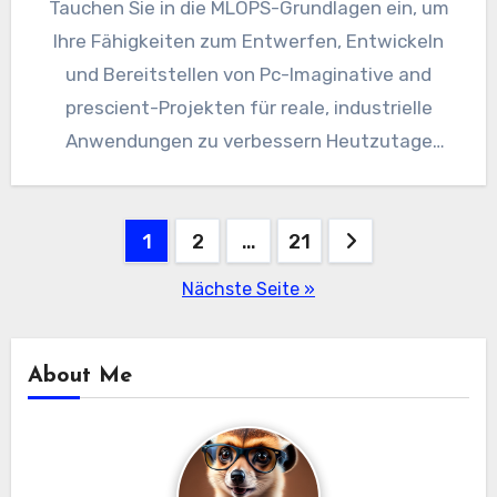
Tauchen Sie in die MLOPS-Grundlagen ein, um
Ihre Fähigkeiten zum Entwerfen, Entwickeln
und Bereitstellen von Pc-Imaginative and
prescient-Projekten für reale, industrielle
Anwendungen zu verbessern Heutzutage
stoßen wir auf viele Pc-Imaginative…
Beitragsnavigation
1
2
…
21
Nächste Seite »
About Me