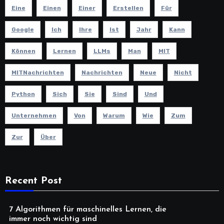
Eine
Einen
Einer
Erstellen
Für
Google
Ich
Ihre
Ist
Jahr
Kann
Können
Lernen
LLMs
Man
MIT
MITNachrichten
Nachrichten
Neue
Nicht
Python
Sich
Sie
Sind
Und
Unternehmen
Von
Warum
Wie
Zum
Zur
Über
Recent Post
7 Algorithmen für maschinelles Lernen, die
immer noch wichtig sind