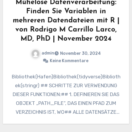
Mühelose Datenverarbeitung:
Finden Sie Variablen in
mehreren Datendateien mit R |
von Rodrigo M Carrillo Larco,
MD, PhD | November 2024
admin
November 30, 2024
Keine Kommentare
Bibliothek(Hafen)Bibliothek(tidyverse)Biblioth
ek(stringr) ## SCHRITTE ZUR VERWENDUNG
DIESER FUNKTIONEN:## 1. DEFINIEREN SIE DAS
OBJEKT „PATH_FILE“, DAS EINEN PFAD ZUM
VERZEICHNIS IST, WO## ALLE DATENSÄTZE
WERDEN GESPEICHERT.## 2. Wenden Sie die
Funktion „get_names_labels“…