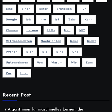
Eine
Einen
Einer
Erstellen
Für
Google
Ich
Ihre
Ist
Jahr
Kann
Können
Lernen
LLMs
Man
MIT
MITNachrichten
Nachrichten
Neue
Nicht
Python
Sich
Sie
Sind
Und
Unternehmen
Von
Warum
Wie
Zum
Zur
Über
Recent Post
7 Algorithmen für maschinelles Lernen, die