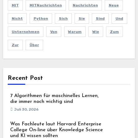
MIT
MITNachrichten
Nachrichten
Neue
Nicht
Python
Sich
Sie
Sind
Und
Unternehmen
Von
Warum
Wie
Zum
Zur
Über
Recent Post
7 Algorithmen für maschinelles Lernen,
die immer noch wichtig sind
Juli 30, 2026
Was Fachleute laut Harvard Enterprise
College On-line über Knowledge Science
und KI wissen sollten