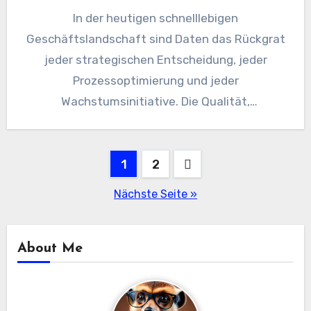
In der heutigen schnelllebigen
Geschäftslandschaft sind Daten das Rückgrat
jeder strategischen Entscheidung, jeder
Prozessoptimierung und jeder
Wachstumsinitiative. Die Qualität,
Zuverlässigkeit und Aktualität der Daten
ermöglichen es Unternehmen, effizient zu
Beitragsnavigation
1
arbeiten,…
2
Nächste Seite »
About Me