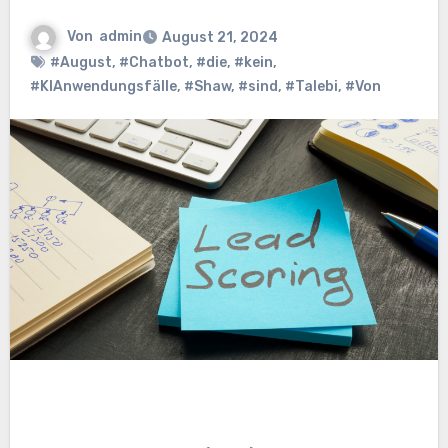
Von
admin
August 21, 2024
#August
,
#Chatbot
,
#die
,
#kein
,
#KIAnwendungsfälle
,
#Shaw
,
#sind
,
#Talebi
,
#Von