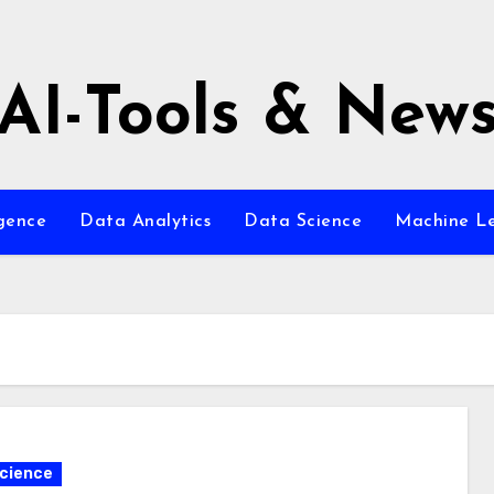
AI-Tools & New
igence
Data Analytics
Data Science
Machine L
cience