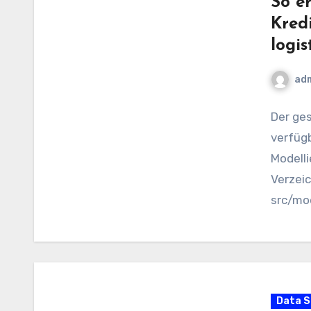
So er
Kred
logi
ad
Der ge
verfügb
Modelli
Verzeic
src/mo
entspr
Data S