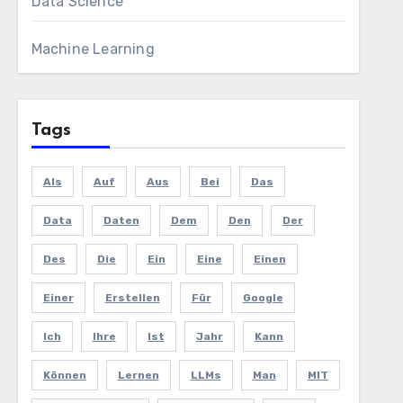
Data Science
Machine Learning
Tags
Als
Auf
Aus
Bei
Das
Data
Daten
Dem
Den
Der
Des
Die
Ein
Eine
Einen
Einer
Erstellen
Für
Google
Ich
Ihre
Ist
Jahr
Kann
Können
Lernen
LLMs
Man
MIT