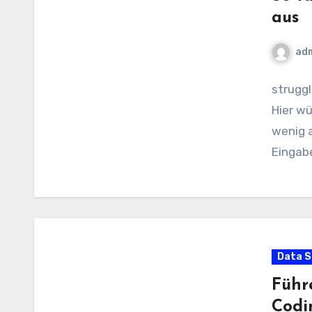
aus
ad
struggl
Hier wü
wenig a
Eingabe
Data S
Führ
Codi