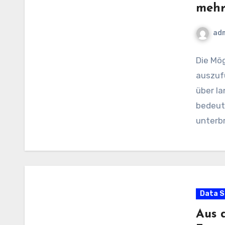
mehr
ad
Die Mög
auszufü
über l
bedeute
unterb
nach…
Data S
Aus 