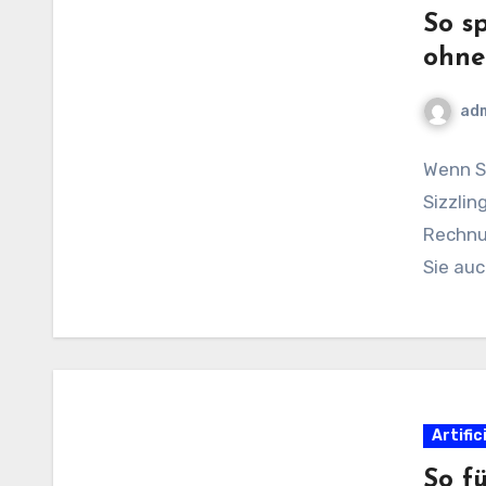
So s
ohne
ad
Wenn S
Sizzlin
Rechnun
Sie auc
Artific
So f