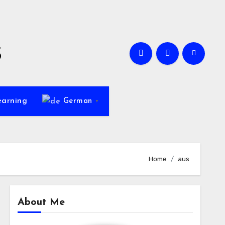
s
earning
German
▼
Home
aus
About Me