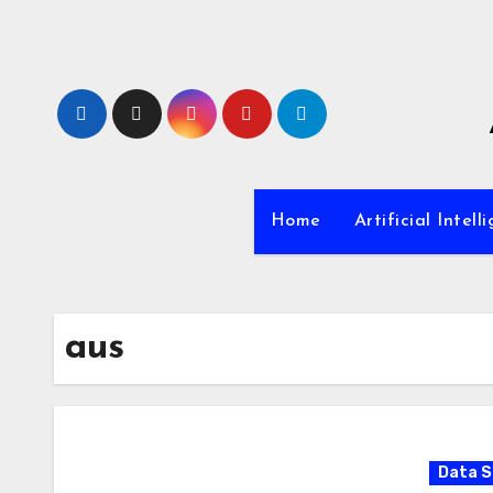
Zum
Inhalt
springen
Home
Artificial Intell
aus
Data S