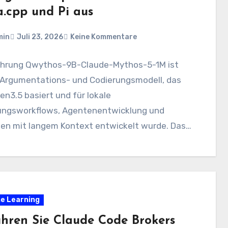
a.cpp und Pi aus
min
Juli 23, 2026
Keine Kommentare
ührung Qwythos-9B-Claude-Mythos-5-1M ist
-Argumentations- und Codierungsmodell, das
n3.5 basiert und für lokale
ungsworkflows, Agentenentwicklung und
en mit langem Kontext entwickelt wurde. Das
sante daran ist, dass es…
e Learning
ühren Sie Claude Code Brokers