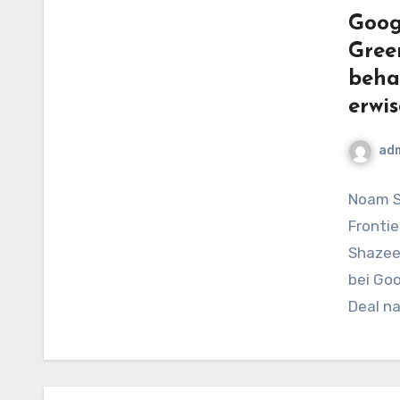
Goog
Gree
beha
erwis
ad
Noam S
Frontie
Shazee
bei Goo
Deal n