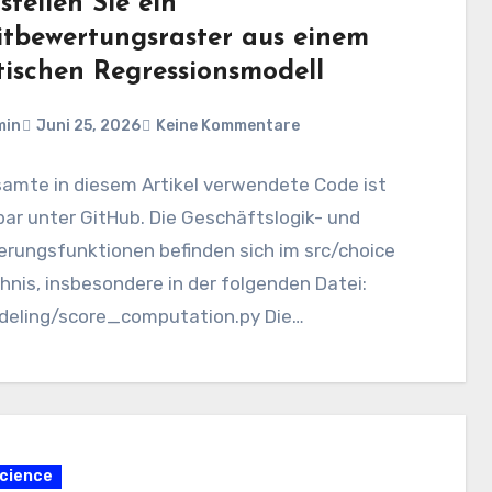
stellen Sie ein
itbewertungsraster aus einem
stischen Regressionsmodell
min
Juni 25, 2026
Keine Kommentare
samte in diesem Artikel verwendete Code ist
ar unter GitHub. Die Geschäftslogik- und
erungsfunktionen befinden sich im src/choice
hnis, insbesondere in der folgenden Datei:
deling/score_computation.py Die
echenden Analysen und…
cience