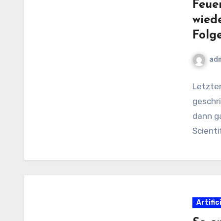
Feue
wied
Folg
ad
Letzte
geschri
dann g
Scienti
Artific