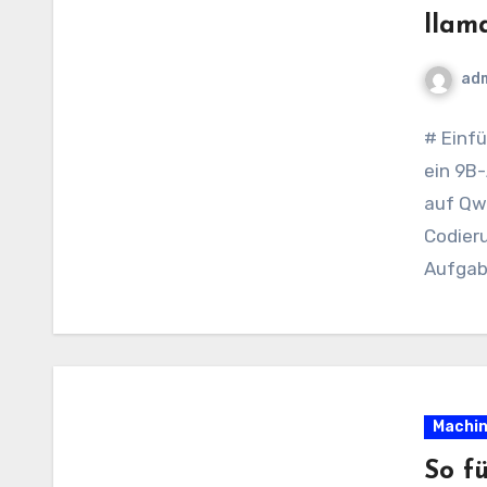
llam
ad
# Einf
ein 9B
auf Qwe
Codier
Aufgab
Interes
Machin
So f