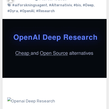
#aiforskningsagent
,
#Alternativiv
,
#bis
,
#Deep
,
#Dyra
,
#OpenAI
,
#Research