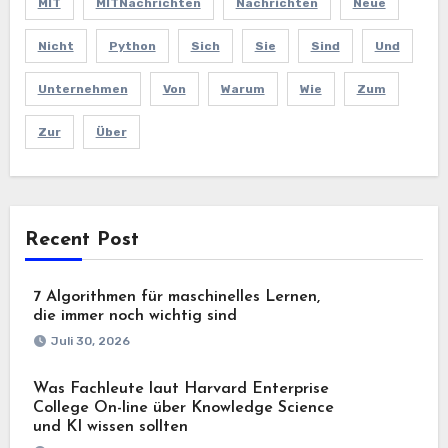
MIT
MITNachrichten
Nachrichten
Neue
Nicht
Python
Sich
Sie
Sind
Und
Unternehmen
Von
Warum
Wie
Zum
Zur
Über
Recent Post
7 Algorithmen für maschinelles Lernen,
die immer noch wichtig sind
Juli 30, 2026
Was Fachleute laut Harvard Enterprise
College On-line über Knowledge Science
und KI wissen sollten