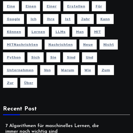
Eine
Einen
Einer
Erstellen
Für
Google
Ich
Ihre
Ist
Jahr
Kann
Können
Lernen
LLMs
Man
MIT
MITNachrichten
Nachrichten
Neue
Nicht
Python
Sich
Sie
Sind
Und
Unternehmen
Von
Warum
Wie
Zum
Zur
Über
Recent Post
7 Algorithmen für maschinelles Lernen, die
immer noch wichtig sind