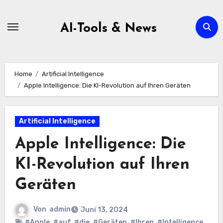
Zum
Inhalt
AI-Tools & News
springen
Home
Artificial Intelligence
Apple Intelligence: Die KI-Revolution auf Ihren Geräten
Artificial Intelligence
Apple Intelligence: Die
KI-Revolution auf Ihren
Geräten
Von
admin
Juni 13, 2024
#Apple
,
#auf
,
#die
,
#Geräten
,
#Ihren
,
#Intelligence
,