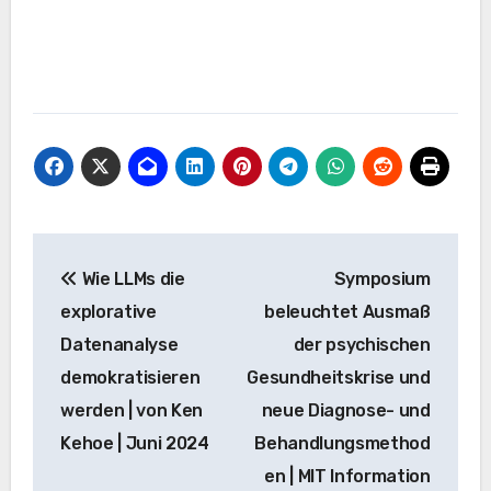
Beitrags-
Wie LLMs die
Symposium
Navigation
explorative
beleuchtet Ausmaß
Datenanalyse
der psychischen
demokratisieren
Gesundheitskrise und
werden | von Ken
neue Diagnose- und
Kehoe | Juni 2024
Behandlungsmethod
en | MIT Information