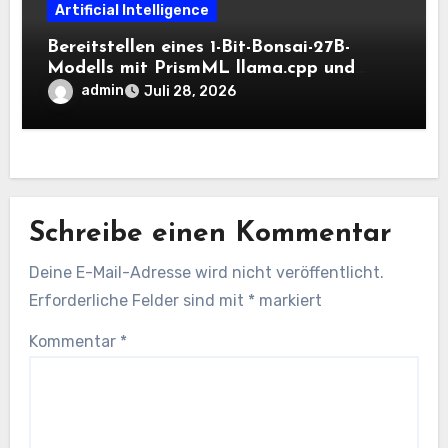
Artificial Intelligence
Bereitstellen eines 1-Bit-Bonsai-27B-
Modells mit PrismML llama.cpp und
OpenAI-kompatiblen lokalen Inferenz-
admin
Juli 28, 2026
Workflows
Schreibe einen Kommentar
Deine E-Mail-Adresse wird nicht veröffentlicht.
Erforderliche Felder sind mit
*
markiert
Kommentar
*