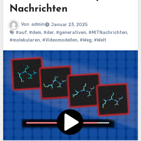
Nachrichten
Von
admin
Januar 23, 2025
#auf
,
#dem
,
#der
,
#generativen
,
#MITNachrichten
,
#molekularen
,
#Videomodellen
,
#Weg
,
#Welt