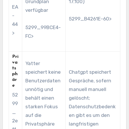
Grundplan
17.100)
EA
verfügbar
-
5299_B4261E-60>
44
5299_99BCE4-
>
FC>
Pri
va
Yatter
ts
speichert keine
Chatgpt speichert
ph
är
Benutzerdaten
Gespräche, sofern
e
unnötig und
manuell manuell
52
behält einen
gelöscht;
99
starken Fokus
Datenschutzbedenk
_
auf die
en gibt es um den
2e
Privatsphäre
langfristigen