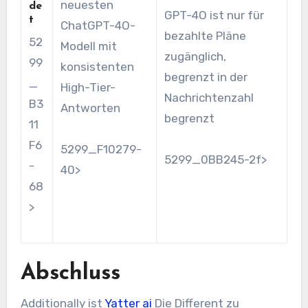
neuesten
de
GPT-4O ist nur für
t
ChatGPT-4O-
bezahlte Pläne
52
Modell mit
zugänglich,
99
konsistenten
begrenzt in der
_
High-Tier-
Nachrichtenzahl
B3
Antworten
begrenzt
11
F6
5299_F10279-
5299_0BB245-2f>
-
40>
68
>
Abschluss
Additionally ist
Yatter ai
Die Different zu