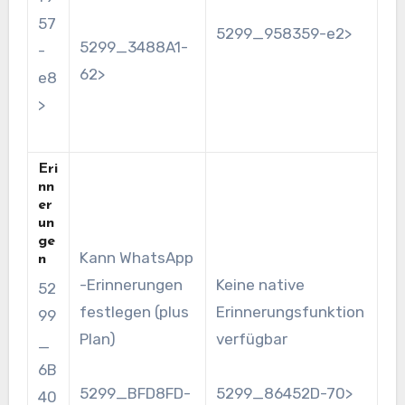
57
5299_958359-e2>
5299_3488A1-
-
62>
e8
>
Eri
nn
er
un
ge
Kann WhatsApp
n
-Erinnerungen
Keine native
52
festlegen (plus
Erinnerungsfunktion
99
Plan)
verfügbar
_
6B
5299_BFD8FD-
5299_86452D-70>
40