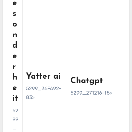
e
s
o
n
d
e
r
Yatter ai
h
Chatgpt
e
5299_36FA92-
5299_271216-f5>
83>
it
52
99
_