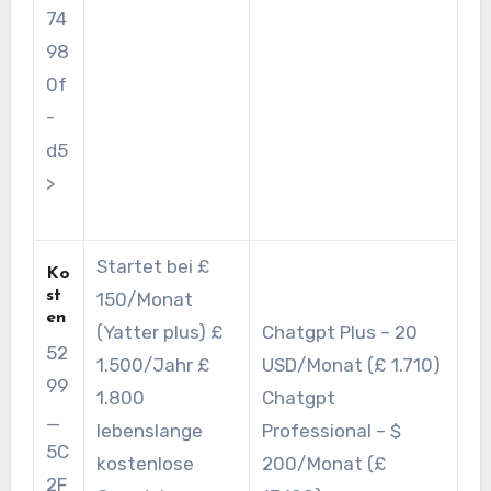
74
98
0f
-
d5
>
Startet bei £
Ko
st
150/Monat
en
(Yatter plus) £
Chatgpt Plus – 20
52
1.500/Jahr £
USD/Monat (£ 1.710)
99
1.800
Chatgpt
_
lebenslange
Professional – $
5C
kostenlose
200/Monat (£
2F