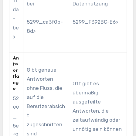
11
bei
Datennutzung
da
-
5299_ca3f0b-
5299_F392BC-E6>
be
8d>
>
An
tw
Gibt genaue
or
tlä
Antworten
ng
Oft gibt es
ohne Fluss, die
e
übermäßig
auf die
52
ausgefeilte
Benutzerabsich
99
Antworten, die
t
_
zeitaufwändig oder
zugeschnitten
5e
unnötig sein können
sind
f9