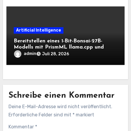
Artificial Intelligence
Bereitstellen eines 1-Bit-Bonsai-27B-
Modells mit PrismML llama.cpp und
OpenAI-kompatiblen lokalen Inferenz-
admin
Juli 28, 2026
Workflows
Schreibe einen Kommentar
Deine E-Mail-Adresse wird nicht veröffentlicht.
Erforderliche Felder sind mit
*
markiert
Kommentar
*