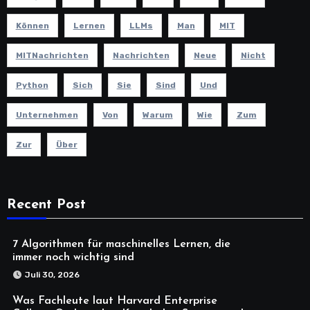
Können
Lernen
LLMs
Man
MIT
MITNachrichten
Nachrichten
Neue
Nicht
Python
Sich
Sie
Sind
Und
Unternehmen
Von
Warum
Wie
Zum
Zur
Über
Recent Post
7 Algorithmen für maschinelles Lernen, die
immer noch wichtig sind
Juli 30, 2026
Was Fachleute laut Harvard Enterprise