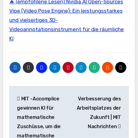
🔥 (empfohlene Lesen) Nvidia AI Open-Sources
Vipe (Video Pose Engine): Ein leistungsstarkes
und vielseitiges 3D-
Videoannotationsinstrument für die räumliche
KI
Beitrags-
MIT -Accomplice
Verbesserung des
Navigation
gewinnen KI für
Arbeitsplatzes der
mathematische
Zukunft | MIT
Zuschüsse, um die
Nachrichten
mathematische