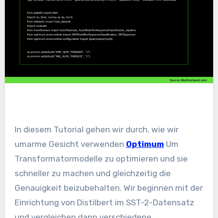
In diesem Tutorial gehen wir durch, wie wir
umarme Gesicht verwenden
Optimum
Um
Transformatormodelle zu optimieren und sie
schneller zu machen und gleichzeitig die
Genauigkeit beizubehalten. Wir beginnen mit der
Einrichtung von Distilbert im SST-2-Datensatz
und vergleichen dann verschiedene