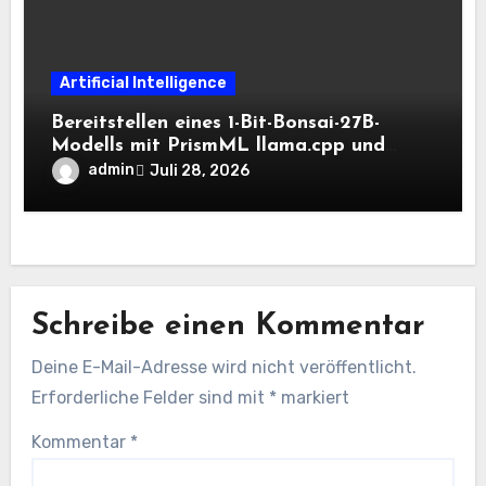
Artificial Intelligence
Bereitstellen eines 1-Bit-Bonsai-27B-
Modells mit PrismML llama.cpp und
OpenAI-kompatiblen lokalen Inferenz-
admin
Juli 28, 2026
Workflows
Schreibe einen Kommentar
Deine E-Mail-Adresse wird nicht veröffentlicht.
Erforderliche Felder sind mit
*
markiert
Kommentar
*