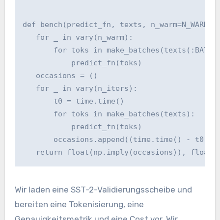
def bench(predict_fn, texts, n_warm=N_WARM, n
   for _ in vary(n_warm):

       for toks in make_batches(texts(:BATCH*
           predict_fn(toks)

   occasions = ()

   for _ in vary(n_iters):

       t0 = time.time()

       for toks in make_batches(texts):

           predict_fn(toks)

       occasions.append((time.time() - t0) * 
   return float(np.imply(occasions)), float(
Wir laden eine SST-2-Validierungsscheibe und
bereiten eine Tokenisierung, eine
Genauigkeitsmetrik und eine Cost vor. Wir