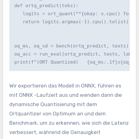
def ortq_predict(toks):

   logits = ort_quant(**{okay: v.cpu() for ok
   return logits.argmax(-1).cpu().tolist()

oq_ms, oq_sd = bench(ortq_predict, texts)

oq_acc = run_eval(ortq_predict, texts, labels
print(f"(ORT Quantized)   {oq_ms:.1f}±{oq_sd
Wir exportieren das Modell in ONNX, führen es
mit ONNX -Laufzeit aus und wenden dann die
dynamische Quantisierung mit dem
Ortquantizer von Optimum an und dem
Benchmark, um zu erkennen, wie sich die Latenz
verbessert, während die Genauigkeit