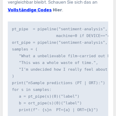
vergleichbar bleibt. Schauen Sie sich das an
Vollständige Codes
Hier
.
pt_pipe  = pipeline("sentiment-analysis", man
                   machine=0 if DEVICE=="cuda
ort_pipe = pipeline("sentiment-analysis", man
samples = (

   "What a unbelievable film—carried out bril
   "This was a whole waste of time.",

   "I’m undecided how I really feel about thi
)

print("nSample predictions (PT | ORT):")

for s in samples:

   a = pt_pipe(s)(0)("label")

   b = ort_pipe(s)(0)("label")

   print(f"- {s}n  PT={a} | ORT={b}")
