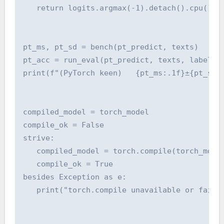
   return logits.argmax(-1).detach().cpu().to
pt_ms, pt_sd = bench(pt_predict, texts)

pt_acc = run_eval(pt_predict, texts, labels)

print(f"(PyTorch keen)   {pt_ms:.1f}±{pt_sd:.
compiled_model = torch_model

compile_ok = False

strive:

   compiled_model = torch.compile(torch_model
   compile_ok = True

besides Exception as e:

   print("torch.compile unavailable or failed