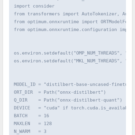
import consider

from transformers import AutoTokenizer, AutoM
from optimum.onnxruntime import ORTModelForSe
from optimum.onnxruntime.configuration import
os.environ.setdefault("OMP_NUM_THREADS", "1")
os.environ.setdefault("MKL_NUM_THREADS", "1")
MODEL_ID = "distilbert-base-uncased-finetuned
ORT_DIR  = Path("onnx-distilbert")

Q_DIR    = Path("onnx-distilbert-quant")

DEVICE   = "cuda" if torch.cuda.is_available(
BATCH    = 16

MAXLEN   = 128

N_WARM   = 3
