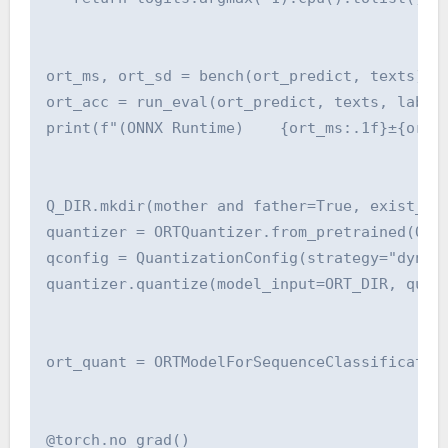
ort_ms, ort_sd = bench(ort_predict, texts)

ort_acc = run_eval(ort_predict, texts, labels
print(f"(ONNX Runtime)    {ort_ms:.1f}±{ort_s
Q_DIR.mkdir(mother and father=True, exist_ok=
quantizer = ORTQuantizer.from_pretrained(ORT_
qconfig = QuantizationConfig(strategy="dynami
quantizer.quantize(model_input=ORT_DIR, quant
ort_quant = ORTModelForSequenceClassification
@torch.no_grad()
