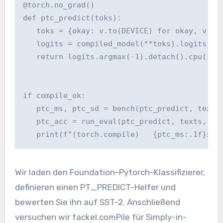
@torch.no_grad()

def ptc_predict(toks):

   toks = {okay: v.to(DEVICE) for okay, v in 
   logits = compiled_model(**toks).logits

   return logits.argmax(-1).detach().cpu().to
if compile_ok:

   ptc_ms, ptc_sd = bench(ptc_predict, texts)
   ptc_acc = run_eval(ptc_predict, texts, lab
   print(f"(torch.compile)   {ptc_ms:.1f}±{p
Wir laden den Foundation-Pytorch-Klassifizierer,
definieren einen PT_PREDICT-Helfer und
bewerten Sie ihn auf SST-2. Anschließend
versuchen wir fackel.comPile für Simply-in-