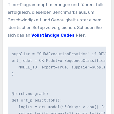
Time-Diagrammoptimierungen und führen, falls
erfolgreich, dieselben Benchmarks aus, um
Geschwindigkeit und Genauigkeit unter einem
identischen Setup zu vergleichen. Schauen Sie
sich das an
Vollständige Codes
Hier
.
supplier = "CUDAExecutionProvider" if DEVICE 
ort_model = ORTModelForSequenceClassification
   MODEL_ID, export=True, supplier=supplier, 
)

@torch.no_grad()

def ort_predict(toks):

   logits = ort_model(**{okay: v.cpu() for ok
   return logits.argmax(-1).cpu().tolist()
