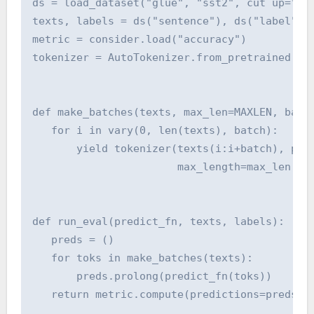
ds = load_dataset("glue", "sst2", cut up="val
texts, labels = ds("sentence"), ds("label")

metric = consider.load("accuracy")

tokenizer = AutoTokenizer.from_pretrained(MOD
def make_batches(texts, max_len=MAXLEN, batch
   for i in vary(0, len(texts), batch):

       yield tokenizer(texts(i:i+batch), padd
                       max_length=max_len, re
def run_eval(predict_fn, texts, labels):

   preds = ()

   for toks in make_batches(texts):

       preds.prolong(predict_fn(toks))

   return metric.compute(predictions=preds, r