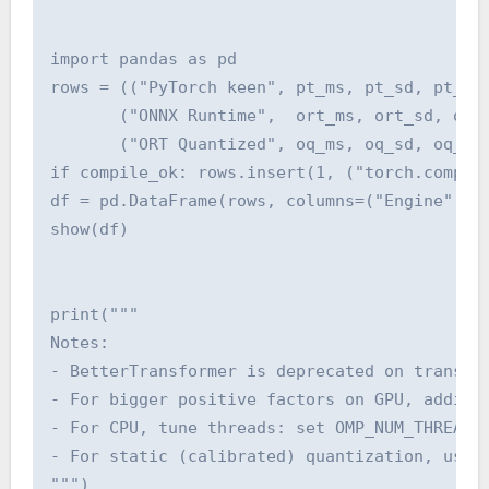
import pandas as pd

rows = (("PyTorch keen", pt_ms, pt_sd, pt_acc
       ("ONNX Runtime",  ort_ms, ort_sd, ort_
       ("ORT Quantized", oq_ms, oq_sd, oq_acc
if compile_ok: rows.insert(1, ("torch.compile
df = pd.DataFrame(rows, columns=("Engine", "I
show(df)

print("""

Notes:

- BetterTransformer is deprecated on transfor
- For bigger positive factors on GPU, additio
- For CPU, tune threads: set OMP_NUM_THREADS/
- For static (calibrated) quantization, use Q
""")