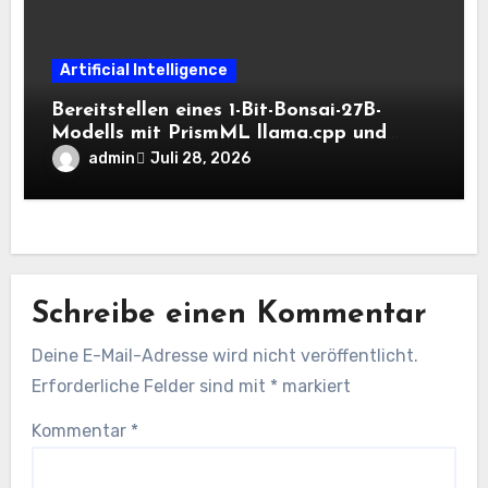
Artificial Intelligence
Bereitstellen eines 1-Bit-Bonsai-27B-
Modells mit PrismML llama.cpp und
OpenAI-kompatiblen lokalen Inferenz-
admin
Juli 28, 2026
Workflows
Schreibe einen Kommentar
Deine E-Mail-Adresse wird nicht veröffentlicht.
Erforderliche Felder sind mit
*
markiert
Kommentar
*