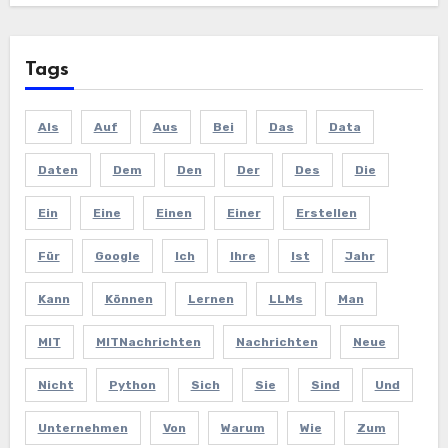
Tags
Als
Auf
Aus
Bei
Das
Data
Daten
Dem
Den
Der
Des
Die
Ein
Eine
Einen
Einer
Erstellen
Für
Google
Ich
Ihre
Ist
Jahr
Kann
Können
Lernen
LLMs
Man
MIT
MITNachrichten
Nachrichten
Neue
Nicht
Python
Sich
Sie
Sind
Und
Unternehmen
Von
Warum
Wie
Zum