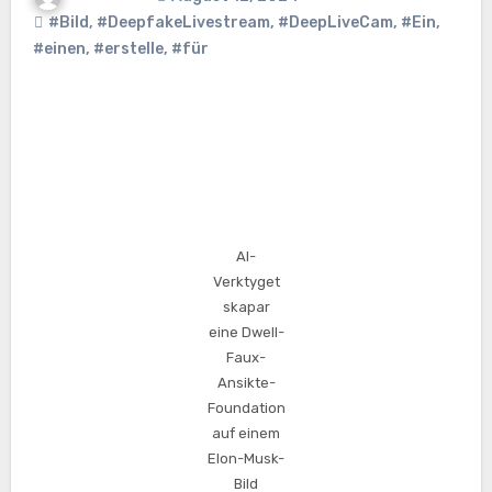
#Bild
,
#DeepfakeLivestream
,
#DeepLiveCam
,
#Ein
,
#einen
,
#erstelle
,
#für
AI-
Verktyget
skapar
eine Dwell-
Faux-
Ansikte-
Foundation
auf einem
Elon-Musk-
Bild