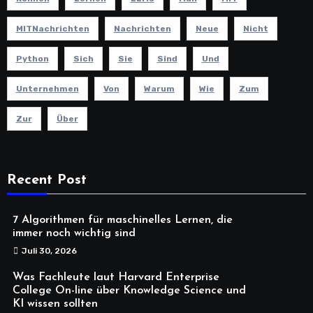
MITNachrichten
Nachrichten
Neue
Nicht
Python
Sich
Sie
Sind
Und
Unternehmen
Von
Warum
Wie
Zum
Zur
Über
Recent Post
7 Algorithmen für maschinelles Lernen, die
immer noch wichtig sind
Juli 30, 2026
Was Fachleute laut Harvard Enterprise
College On-line über Knowledge Science und
KI wissen sollten