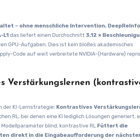
altet – ohne menschliche Intervention.
DeepReInfo
-L1
das liefert einen Durchschnitt
3.12 × Beschleunig
len GPU-Aufgaben. Dies ist kein bloßes akademisches
pply-Code auf weit verbreitete NVIDIA-{Hardware} repro
s Verstärkungslernen (kontrastiv
n der KI-Lernstrategie:
Kontrastives Verstärkungsle
en RL, bei denen eine KI lediglich Lösungen generiert, e
 Modellparameter blind, kontrastive RL
Füttert die
en direkt in die Eingabeaufforderung der nächste