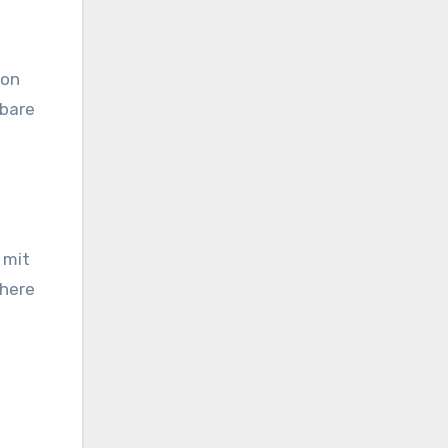
von
rbare
 mit
ühere