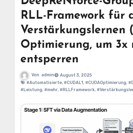
DeepReNforce-Group 
RLL-Framework für a
Verstärkungslernen 
Optimierung, um 3x 
entsperren
Von
admin
August 3, 2025
#Automatisierte
,
#CUDAL1
,
#CUDAOptimierung
,
#
#Leistung
,
#mehr
,
#RLLFramework
,
#Verstärkungsle