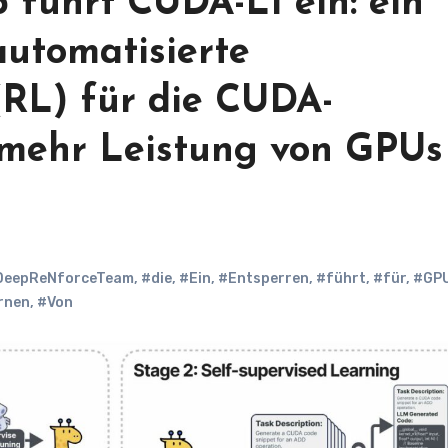
führt CUDA-L1 ein: ein
utomatisierte
(RL) für die CUDA-
mehr Leistung von GPUs
DeepReNforceTeam
,
#die
,
#Ein
,
#Entsperren
,
#führt
,
#für
,
#GP
rnen
,
#Von