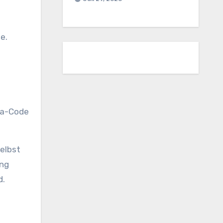
e.
da-Code
elbst
ung
d.