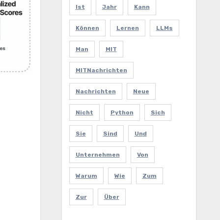
Ist
Jahr
Kann
Können
Lernen
LLMs
Man
MIT
MITNachrichten
Nachrichten
Neue
Nicht
Python
Sich
Sie
Sind
Und
Unternehmen
Von
Warum
Wie
Zum
Zur
Über