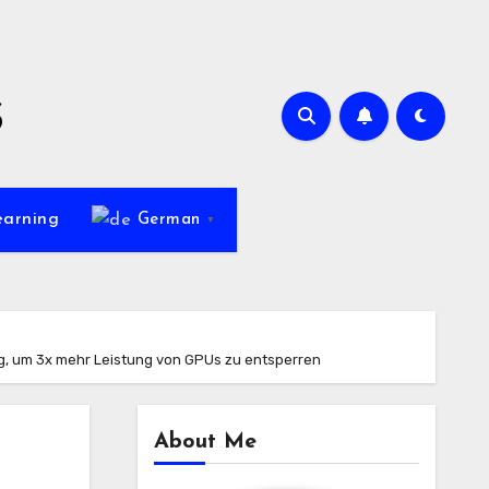
s
earning
German
▼
g, um 3x mehr Leistung von GPUs zu entsperren
About Me