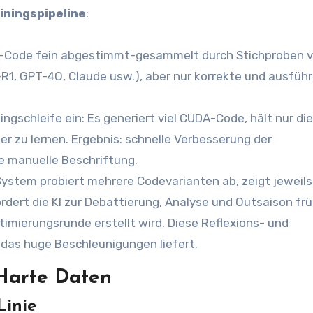
iningspipeline
:
A-Code fein abgestimmt-gesammelt durch Stichproben 
, GPT-4O, Claude usw.), aber nur korrekte und ausfüh
ningschleife ein: Es generiert viel CUDA-Code, hält nur die
r zu lernen. Ergebnis: schnelle Verbesserung der
e manuelle Beschriftung.
ystem probiert mehrere Codevarianten ab, zeigt jeweils
dert die KI zur Debattierung, Analyse und Outsaison fr
imierungsrunde erstellt wird. Diese Reflexions- und
, das huge Beschleunigungen liefert.
 Harte Daten
Linie