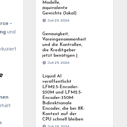
Modelle,
äquivalente
Gewichte (lokal)
Juli 29, 2026
rce -
ung
und
Genauigkeit,
Voreingenommenheit
und die Kontrollen,
duziert
die Kreditgeber
jetzt benötigen |
Juli 29, 2026
e
Liquid AI
veröffentlicht
LFM2.5-Encoder-
230M und LFM2.5-
rnen
Encoder-350M:
Bidirektionale
rhält
Encoder, die bei 8K-
Kontext auf der
CPU schnell bleiben
n
Juli 29, 2026