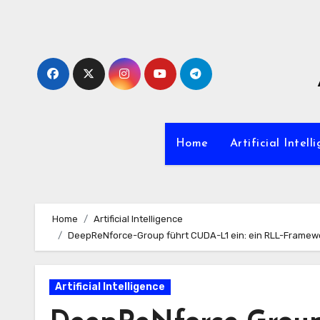
Zum
Inhalt
springen
Home
Artificial Intell
Home
Artificial Intelligence
DeepReNforce-Group führt CUDA-L1 ein: ein RLL-Framewo
Artificial Intelligence