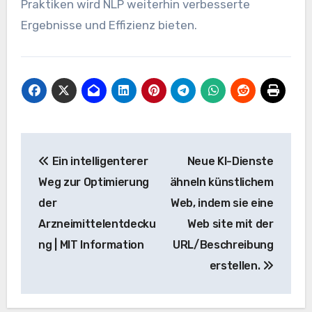
Praktiken wird NLP weiterhin verbesserte
Ergebnisse und Effizienz bieten.
Beitrags-
Ein intelligenterer
Neue KI-Dienste
Navigation
Weg zur Optimierung
ähneln künstlichem
der
Web, indem sie eine
Arzneimittelentdecku
Web site mit der
ng | MIT Information
URL/Beschreibung
erstellen.