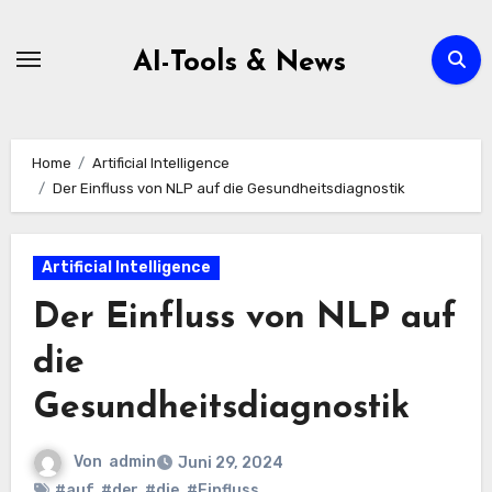
Zum
Inhalt
AI-Tools & News
springen
Home
Artificial Intelligence
Der Einfluss von NLP auf die Gesundheitsdiagnostik
Artificial Intelligence
Der Einfluss von NLP auf
die
Gesundheitsdiagnostik
Von
admin
Juni 29, 2024
#auf
,
#der
,
#die
,
#Einfluss
,