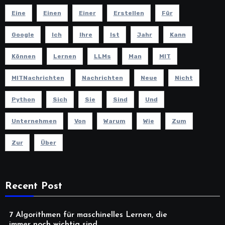
Eine
Einen
Einer
Erstellen
Für
Google
Ich
Ihre
Ist
Jahr
Kann
Können
Lernen
LLMs
Man
MIT
MITNachrichten
Nachrichten
Neue
Nicht
Python
Sich
Sie
Sind
Und
Unternehmen
Von
Warum
Wie
Zum
Zur
Über
Recent Post
7 Algorithmen für maschinelles Lernen, die
immer noch wichtig sind