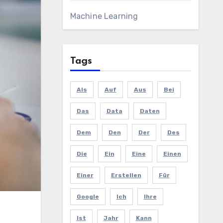
Machine Learning
Tags
Als
Auf
Aus
Bei
Das
Data
Daten
Dem
Den
Der
Des
Die
Ein
Eine
Einen
Einer
Erstellen
Für
Google
Ich
Ihre
Ist
Jahr
Kann