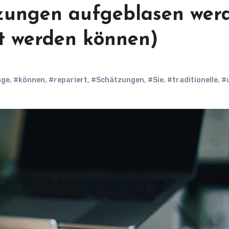
zungen aufgeblasen wer
rt werden können)
age
,
#können
,
#repariert
,
#Schätzungen
,
#Sie
,
#traditionelle
,
#