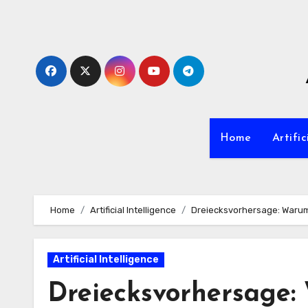
Zum
Inhalt
springen
Home
Artific
Home
Artificial Intelligence
Dreiecksvorhersage: Warum
Artificial Intelligence
Dreiecksvorhersage: 