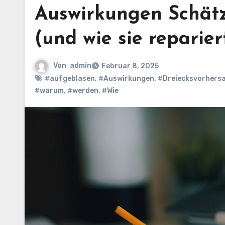
Auswirkungen Schät
(und wie sie reparie
Von
admin
Februar 8, 2025
#aufgeblasen
,
#Auswirkungen
,
#Dreiecksvorhers
#warum
,
#werden
,
#Wie