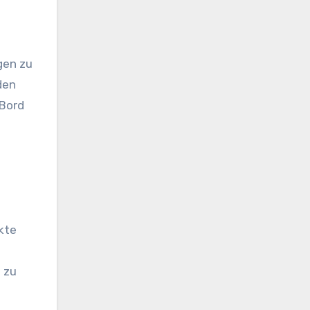
gen zu
den
 Bord
kte
 zu