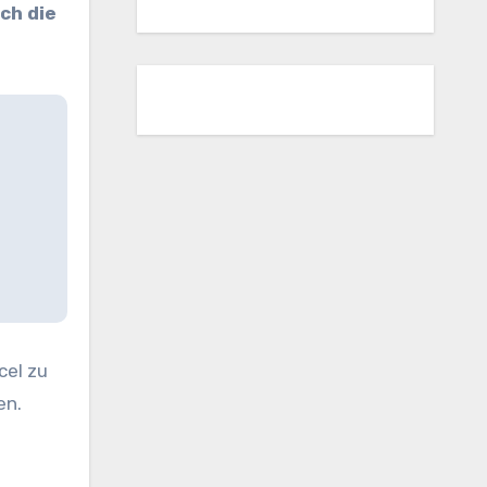
ch die
cel zu
en.