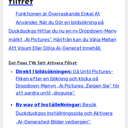
filtret
Funktionen är Överraskande Enkel At
Använder. När du Gör en bildsökning på
Duckduckgo Hittar du nu en ny Dropdown-Meny
märkt „AI Pictures“
. Härifrån kan du Välja Mellan
Att Visum Eller Dölja Ai-Generat Innehåll.
Det Finns TVå Sätt Attivera Filtret:
Direkt I bildsökningen:
Gå Until Pictures-
Fliken efter en Sökning och klicka på
Dropdown-Menyn „Ai Pictures: Zeigen Sie“ för
att aardra until „disguise“
.
By way of InställeNningar:
Besök
Duckduckgos Inställningssida och Aktivera
„Ai-Generated-Bilder verbergen“.