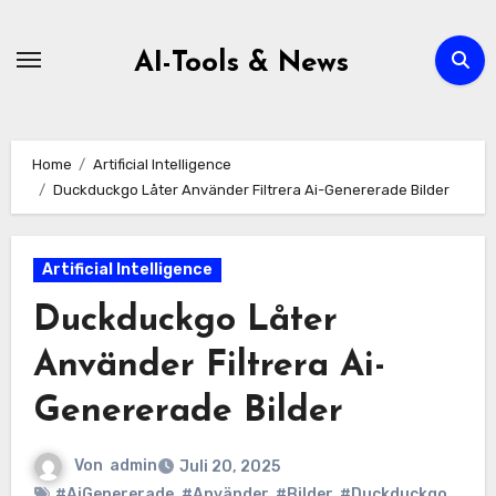
Zum
Inhalt
AI-Tools & News
springen
Home
Artificial Intelligence
Duckduckgo Låter Använder Filtrera Ai-Genererade Bilder
Artificial Intelligence
Duckduckgo Låter
Använder Filtrera Ai-
Genererade Bilder
Von
admin
Juli 20, 2025
#AiGenererade
,
#Använder
,
#Bilder
,
#Duckduckgo
,