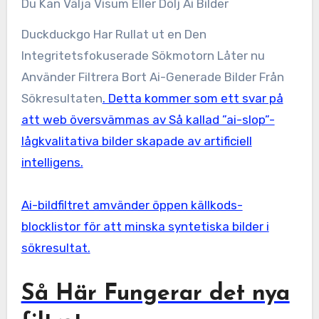
Du Kan Välja Visum Eller Dölj Ai Bilder
Duckduckgo Har Rullat ut en Den
Integritetsfokuserade Sökmotorn Låter nu
Använder Filtrera Bort Ai-Generade Bilder Från
Sökresultaten
. Detta kommer som ett svar på
att web översvämmas av Så kallad ”ai-slop”-
lågkvalitativa bilder skapade av artificiell
intelligens.
Ai-bildfiltret amvänder öppen källkods-
blocklistor för att minska syntetiska bilder i
sökresultat.
Så Här Fungerar det nya