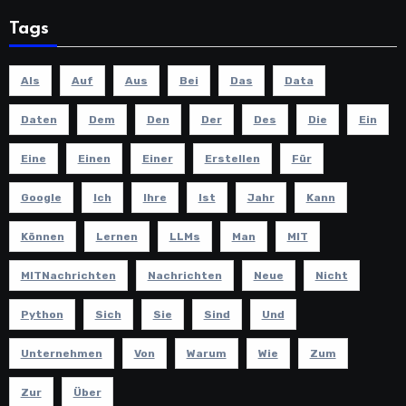
Tags
Als
Auf
Aus
Bei
Das
Data
Daten
Dem
Den
Der
Des
Die
Ein
Eine
Einen
Einer
Erstellen
Für
Google
Ich
Ihre
Ist
Jahr
Kann
Können
Lernen
LLMs
Man
MIT
MITNachrichten
Nachrichten
Neue
Nicht
Python
Sich
Sie
Sind
Und
Unternehmen
Von
Warum
Wie
Zum
Zur
Über