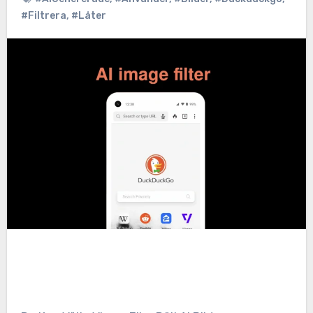
#Filtrera
,
#Låter