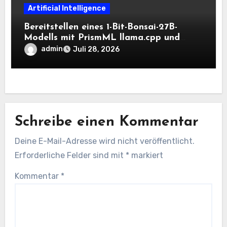
Artificial Intelligence
Bereitstellen eines 1-Bit-Bonsai-27B-
Modells mit PrismML llama.cpp und
OpenAI-kompatiblen lokalen Inferenz-
admin
Juli 28, 2026
Workflows
Schreibe einen Kommentar
Deine E-Mail-Adresse wird nicht veröffentlicht.
Erforderliche Felder sind mit
*
markiert
Kommentar
*