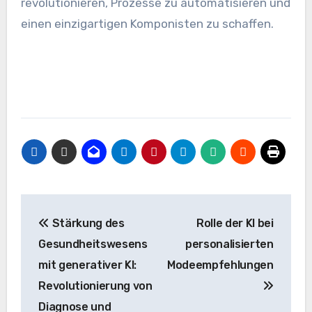
revolutionieren, Prozesse zu automatisieren und
einen einzigartigen Komponisten zu schaffen.
Beitrags-
Stärkung des
Rolle der KI bei
Navigation
Gesundheitswesens
personalisierten
mit generativer KI:
Modeempfehlungen
Revolutionierung von
Diagnose und