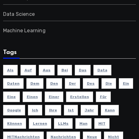
Data Science
Machine Learning
Tags
Als
Auf
Aus
Bei
Das
Data
Daten
Dem
Den
Der
Des
Die
Ein
Eine
Einen
Einer
Erstellen
Für
Google
Ich
Ihre
Ist
Jahr
Kann
Können
Lernen
LLMs
Man
MIT
MITNachrichten
Nachrichten
Neue
Nicht