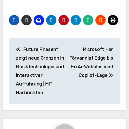
Beitrags-
„Future Phasen“
Microsoft Har
Navigation
zeigt neue Grenzen in
Förvandlat Edge bis
Musiktechnologie und
En Ai-Webbläs med
interaktiver
Copilot-Läge
Aufführung | MIT
Nachrichten