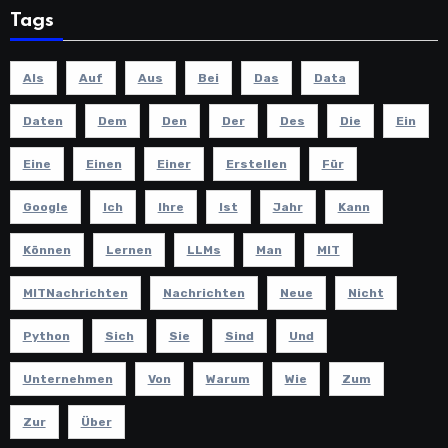
Tags
Als
Auf
Aus
Bei
Das
Data
Daten
Dem
Den
Der
Des
Die
Ein
Eine
Einen
Einer
Erstellen
Für
Google
Ich
Ihre
Ist
Jahr
Kann
Können
Lernen
LLMs
Man
MIT
MITNachrichten
Nachrichten
Neue
Nicht
Python
Sich
Sie
Sind
Und
Unternehmen
Von
Warum
Wie
Zum
Zur
Über