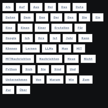
Als
Auf
Aus
Bei
Das
Data
Daten
Dem
Den
Der
Des
Die
Ein
Eine
Einen
Einer
Erstellen
Für
Google
Ich
Ihre
Ist
Jahr
Kann
Können
Lernen
LLMs
Man
MIT
MITNachrichten
Nachrichten
Neue
Nicht
Python
Sich
Sie
Sind
Und
Unternehmen
Von
Warum
Wie
Zum
Zur
Über