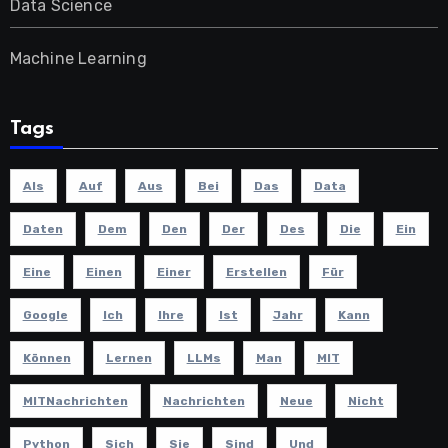
Data Science
Machine Learning
Tags
Als
Auf
Aus
Bei
Das
Data
Daten
Dem
Den
Der
Des
Die
Ein
Eine
Einen
Einer
Erstellen
Für
Google
Ich
Ihre
Ist
Jahr
Kann
Können
Lernen
LLMs
Man
MIT
MITNachrichten
Nachrichten
Neue
Nicht
Python
Sich
Sie
Sind
Und