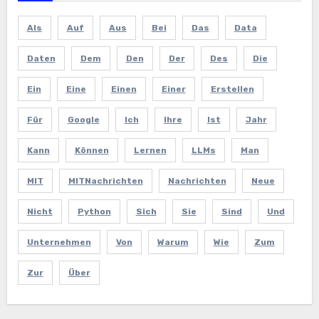
Als
Auf
Aus
Bei
Das
Data
Daten
Dem
Den
Der
Des
Die
Ein
Eine
Einen
Einer
Erstellen
Für
Google
Ich
Ihre
Ist
Jahr
Kann
Können
Lernen
LLMs
Man
MIT
MITNachrichten
Nachrichten
Neue
Nicht
Python
Sich
Sie
Sind
Und
Unternehmen
Von
Warum
Wie
Zum
Zur
Über