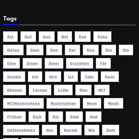
Tags
Als
Auf
Aus
Bei
Das
Data
Daten
Dem
Den
Der
Des
Die
Ein
Eine
Einen
Einer
Erstellen
Für
Google
Ich
Ihre
Ist
Jahr
Kann
Können
Lernen
LLMs
Man
MIT
MITNachrichten
Nachrichten
Neue
Nicht
Python
Sich
Sie
Sind
Und
Unternehmen
Von
Warum
Wie
Zum