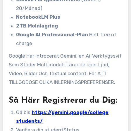
20/Månad)
NotebookLM Plus
2TB Molnlagring
Google AI Professional-Plan
Helt free of
charge
Google Har Introcerat Gemini, en Ai-Verktygssvit
Som Stöder Multimodalt Lärande über Ljud,
Video, Bilder Och Textual content, För ATT
TILLGODOSE OLIKA INLERNINGSPREFERENSER.
Så Härr Registrerar du Dig:
Gå bis
https://gemini.google/college
students/
Verifiera din studentStatus