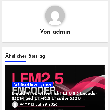
Von
admin
Ähnlicher Beitrag
Artificial Intelligence
Liquid AI veröffentlicht LFM2.5-Encoder-
230M und LFM2.5-Encoder-350M:
Bidirektionale Encoder, die bei 8K-
admin
Juli 29, 2026
Kontext auf der CPU schnell bleiben