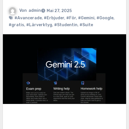
Von
admin
Mai 27, 2025
#Avancerade
,
#Erbjuder
,
#För
,
#Gemini
,
#Google
,
#gratis
,
#Lärverktyg
,
#Studentin
,
#Suite