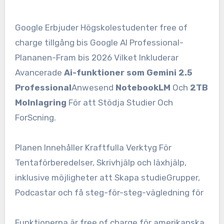
Google Erbjuder Högskolestudenter free of
charge tillgång bis Google AI Professional-
Plananen-Fram bis 2026 Vilket Inkluderar
Avancerade
Ai-funktioner som Gemini 2.5
Professional
Anwesend
NotebookLM
Och
2TB
Molnlagring
För att Stödja Studier Och
ForScning.
Planen Innehåller Kraftfulla Verktyg För
Tentaförberedelser, Skrivhjälp och läxhjälp,
inklusive möjligheter att Skapa studieGrupper,
Podcastar och få steg-för-steg-vägledning för
Funktionerna är free of charge för amerikanska