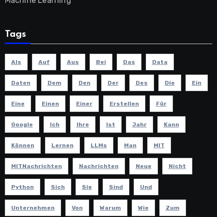
Machine Learning
Tags
Als
Auf
Aus
Bei
Das
Data
Daten
Dem
Den
Der
Des
Die
Ein
Eine
Einen
Einer
Erstellen
Für
Google
Ich
Ihre
Ist
Jahr
Kann
Können
Lernen
LLMs
Man
MIT
MITNachrichten
Nachrichten
Neue
Nicht
Python
Sich
Sie
Sind
Und
Unternehmen
Von
Warum
Wie
Zum