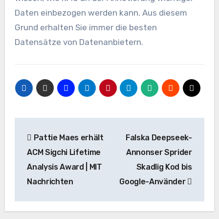
Daten einbezogen werden kann. Aus diesem
Grund erhalten Sie immer die besten
Datensätze von Datenanbietern.
Beitrags-
Pattie Maes erhält
Falska Deepseek-
Navigation
ACM Sigchi Lifetime
Annonser Sprider
Analysis Award | MIT
Skadlig Kod bis
Nachrichten
Google-Använder