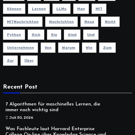
Können
Lernen
LLMs
Man
MIT
MITNachrichten
Nachrichten
Neue
Nicht
Python
Sich
Sie
Sind
Und
Unternehmen
Von
Warum
Wie
Zum
Zur
Über
Recent Post
7 Algorithmen für maschinelles Lernen, die
immer noch wichtig sind
Juli 30, 2026
Was Fachleute laut Harvard Enterprise
College On-line über Knowledge Science und