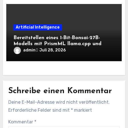
Artificial Intelligence
Bereitstellen eines 1-Bit-Bonsai-27B-
Modells mit PrismML llama.cpp und
OpenAI-kompatiblen lokalen Inferenz-
admin
Juli 28, 2026
Workflows
Schreibe einen Kommentar
Deine E-Mail-Adresse wird nicht veröffentlicht.
Erforderliche Felder sind mit
*
markiert
Kommentar
*