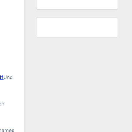
lf
Und
en
denames