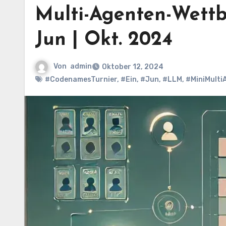
Multi-Agenten-Wettb
Jun | Okt. 2024
Von
admin
Oktober 12, 2024
#CodenamesTurnier
,
#Ein
,
#Jun
,
#LLM
,
#MiniMult