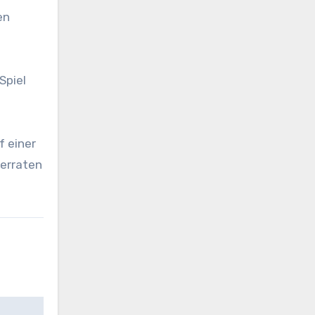
en
Spiel
f einer
 erraten