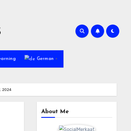
s
earning
German
▼
t. 2024
About Me