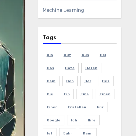
Machine Learning
Tags
Als
Auf
Aus
Bei
Das
Data
Daten
Dem
Den
Der
Des
Die
Ein
Eine
Einen
Einer
Erstellen
Für
Google
Ich
Ihre
Ist
Jahr
Kann