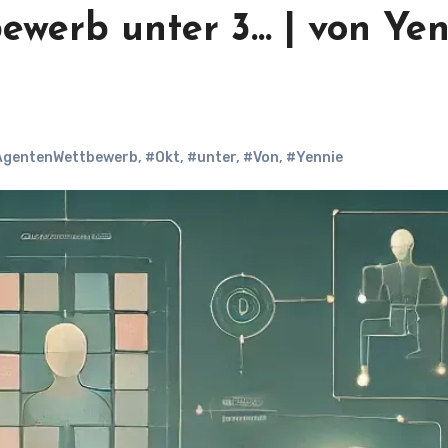
ewerb unter 3… | von Yen
iAgentenWettbewerb
,
#Okt
,
#unter
,
#Von
,
#Yennie