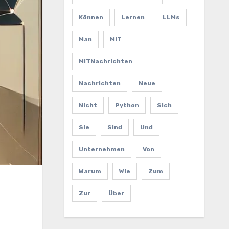
Können
Lernen
LLMs
Man
MIT
MITNachrichten
Nachrichten
Neue
Nicht
Python
Sich
Sie
Sind
Und
Unternehmen
Von
Warum
Wie
Zum
Zur
Über