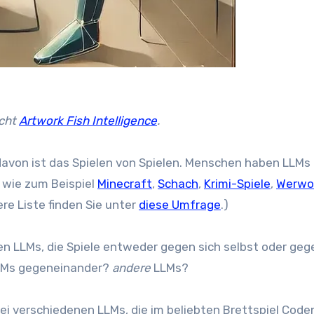
icht
Artwork Fish Intelligence
.
 davon ist das Spielen von Spielen. Menschen haben LLMs
, wie zum Beispiel
Minecraft
,
Schach
,
Krimi-Spiele
,
Werwo
re Liste finden Sie unter
diese Umfrage
.)
en LLMs, die Spiele entweder gegen sich selbst oder geg
LLMs gegeneinander?
andere
LLMs?
drei verschiedenen LLMs, die im beliebten Brettspiel Co