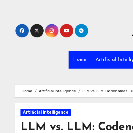
Zum
Inhalt
springen
Home
Artificial Intell
Home
Artificial Intelligence
LLM vs. LLM: Codenames-Tur
Artificial Intelligence
LLM vs. LLM: Codena