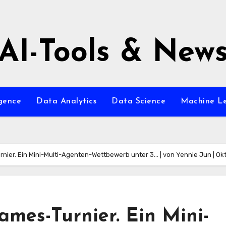
AI-Tools & New
igence
Data Analytics
Data Science
Machine L
nier. Ein Mini-Multi-Agenten-Wettbewerb unter 3… | von Yennie Jun | Ok
mes-Turnier. Ein Mini-