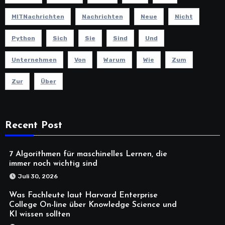
MITNachrichten
Nachrichten
Neue
Nicht
Python
Sich
Sie
Sind
Und
Unternehmen
Von
Warum
Wie
Zum
Zur
Über
Recent Post
7 Algorithmen für maschinelles Lernen, die
immer noch wichtig sind
Juli 30, 2026
Was Fachleute laut Harvard Enterprise
College On-line über Knowledge Science und
KI wissen sollten