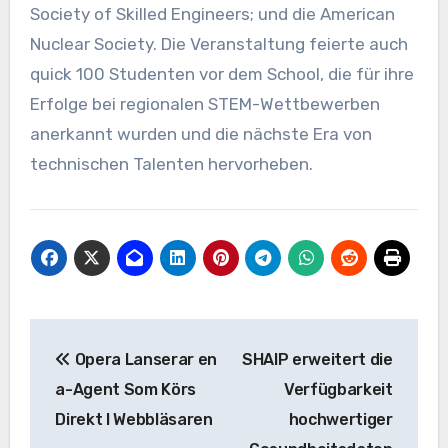
Society of Skilled Engineers; und die American
Nuclear Society. Die Veranstaltung feierte auch
quick 100 Studenten vor dem School, die für ihre
Erfolge bei regionalen STEM-Wettbewerben
anerkannt wurden und die nächste Era von
technischen Talenten hervorheben.
Beitrags-
Opera Lanserar en
SHAIP erweitert die
Navigation
a-Agent Som Körs
Verfügbarkeit
Direkt I Webbläsaren
hochwertiger