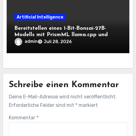
Artificial Intelligence
Bereitstellen eines 1-Bit-Bonsai-27B-
Modells mit PrismML llama.cpp und
OpenAI-kompatiblen lokalen Inferenz-
admin
Juli 28, 2026
Workflows
Schreibe einen Kommentar
Deine E-Mail-Adresse wird nicht veröffentlicht.
Erforderliche Felder sind mit
*
markiert
Kommentar
*