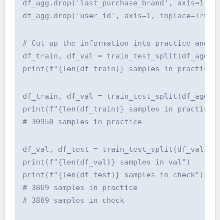
df_agg.drop('last_purchase_brand', axis=1, i
df_agg.drop('user_id', axis=1, inplace=True)
# Cut up the information into practice and e
df_train, df_val = train_test_split(df_agg, 
print(f"{len(df_train)} samples in practice"
df_train, df_val = train_test_split(df_agg, 
print(f"{len(df_train)} samples in practice"
# 30950 samples in practice
df_val, df_test = train_test_split(df_val, s
print(f"{len(df_val)} samples in val")
print(f"{len(df_test)} samples in check")
# 3869 samples in practice
# 3869 samples in check