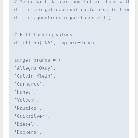
# Merge with dataset and filter these with g
df = df.merge(recurrent_customers, left_on='
df = df.question('n_purchases > 1')
# Fill lacking values
df.fillna('NA', inplace=True)
target_brands = (
'Allegra Okay', 
'Calvin Klein', 
'Carhartt', 
'Hanes', 
'Volcom', 
'Nautica', 
'Quiksilver', 
'Diesel',
'Dockers', 