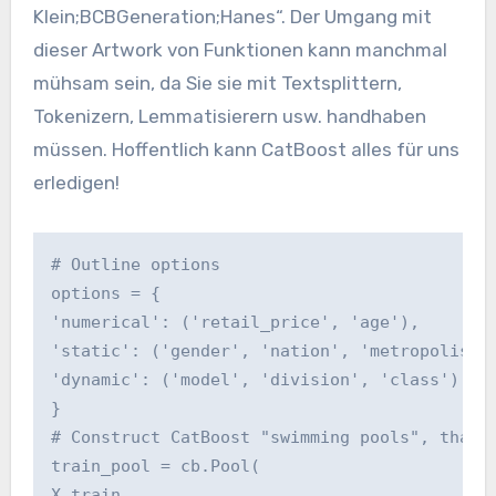
Klein;BCBGeneration;Hanes“. Der Umgang mit
dieser Artwork von Funktionen kann manchmal
mühsam sein, da Sie sie mit Textsplittern,
Tokenizern, Lemmatisierern usw. handhaben
müssen. Hoffentlich kann CatBoost alles für uns
erledigen!
# Outline options
options = {
'numerical': ('retail_price', 'age'),
'static': ('gender', 'nation', 'metropolis')
'dynamic': ('model', 'division', 'class')
}
# Construct CatBoost "swimming pools", that 
train_pool = cb.Pool(
X_train,