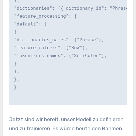
),
"dictionaries": ({"dictionary_id": "Phrase",
"feature_processing": {
"default": (
{
"dictionaries_names": ("Phrase"),
"feature_calcers": ("BoW"),
"tokenizers_names": ("SemiColon"),
}
),
},
}
Jetzt sind wir bereit, unser Modell zu definieren
und zu trainieren. Es würde heute den Rahmen