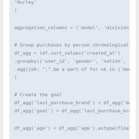
'Hurley'
)
aggregation_columns = ('model', 'division', 
# Group purchases by person chronologically
df_agg = (df.sort_values('created_at')
.groupby(('user_id', 'gender', 'nation', 'me
.agg({ok: ";".be a part of for ok in ('model
)
# Create the goal
df_agg('last_purchase_brand') = df_agg('mode
df_agg('goal') = df_agg('last_purchase_brand
df_agg('age') = df_agg('age').astype(float)