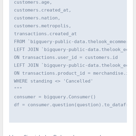
customers.age,
customers.created_at,
customers.nation,
customers.metropolis,
transactions.created_at
FROM `bigquery-public-data.thelook_ecommerce
LEFT JOIN `bigquery-public-data.thelook_ecom
ON transactions.user_id = customers.id
LEFT JOIN `bigquery-public-data.thelook_ecom
ON transactions.product_id = merchandise.id
WHERE standing <> 'Cancelled'
"""
consumer = bigquery.Consumer()
df = consumer.question(question).to_datafram