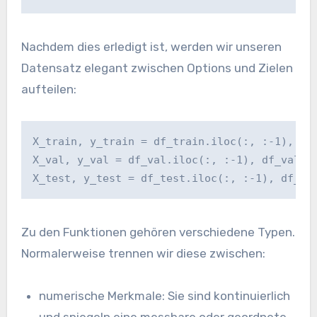
Nachdem dies erledigt ist, werden wir unseren
Datensatz elegant zwischen Options und Zielen
aufteilen:
X_train, y_train = df_train.iloc(:, :-1), df
X_val, y_val = df_val.iloc(:, :-1), df_val('
X_test, y_test = df_test.iloc(:, :-1), df_te
Zu den Funktionen gehören verschiedene Typen.
Normalerweise trennen wir diese zwischen:
numerische Merkmale: Sie sind kontinuierlich
und spiegeln eine messbare oder geordnete