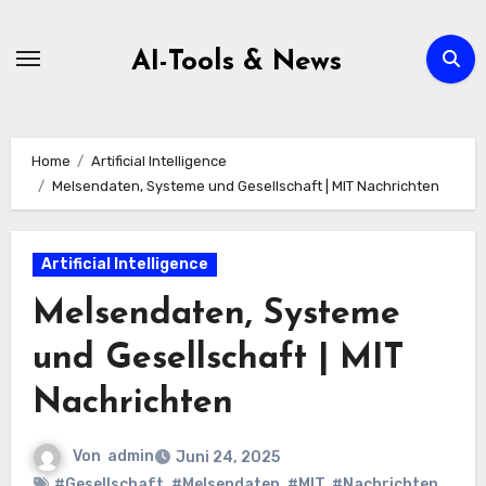
Zum
Inhalt
AI-Tools & News
springen
Home
Artificial Intelligence
Melsendaten, Systeme und Gesellschaft | MIT Nachrichten
Artificial Intelligence
Melsendaten, Systeme
und Gesellschaft | MIT
Nachrichten
Von
admin
Juni 24, 2025
#Gesellschaft
,
#Melsendaten
,
#MIT
,
#Nachrichten
,