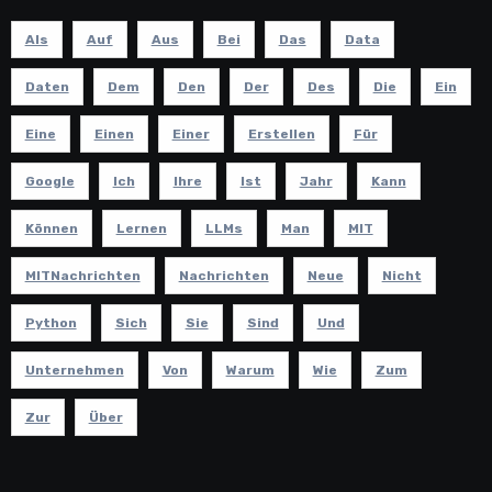
Als
Auf
Aus
Bei
Das
Data
Daten
Dem
Den
Der
Des
Die
Ein
Eine
Einen
Einer
Erstellen
Für
Google
Ich
Ihre
Ist
Jahr
Kann
Können
Lernen
LLMs
Man
MIT
MITNachrichten
Nachrichten
Neue
Nicht
Python
Sich
Sie
Sind
Und
Unternehmen
Von
Warum
Wie
Zum
Zur
Über