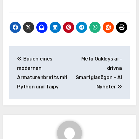
Beitrags-
Bauen eines
Meta Oakleys ai -
Navigation
modernen
drivna
Armaturenbretts mit
Smartglasögon – Ai
Python und Taipy
Nyheter