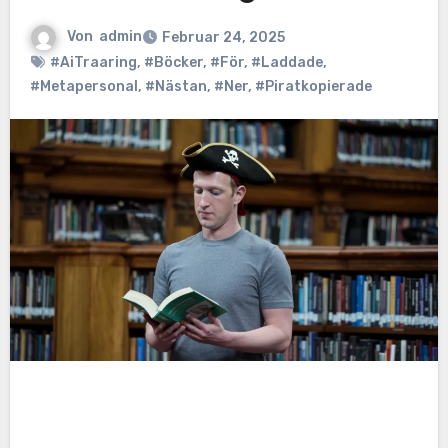
Von
admin
Februar 24, 2025
#AiTraaring
,
#Böcker
,
#För
,
#Laddade
,
#Metapersonal
,
#Nästan
,
#Ner
,
#Piratkopierade