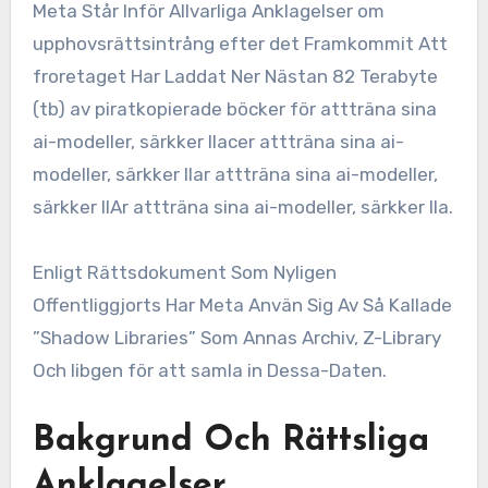
Meta Står Inför Allvarliga Anklagelser om
upphovsrättsintrång efter det Framkommit Att
froretaget Har Laddat Ner Nästan 82 Terabyte
(tb) av piratkopierade böcker för attträna sina
ai-modeller, särkker llacer attträna sina ai-
modeller, särkker llar attträna sina ai-modeller,
särkker llAr attträna sina ai-modeller, särkker lla.
Enligt Rättsdokument Som Nyligen
Offentliggjorts Har Meta Använ Sig Av Så Kallade
”Shadow Libraries” Som Annas Archiv, Z-Library
Och libgen för att samla in Dessa-Daten.
Bakgrund Och Rättsliga
Anklagelser