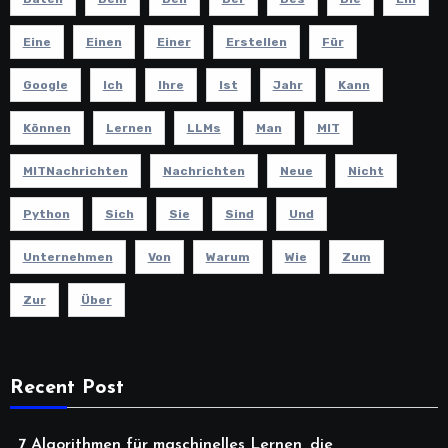
Eine
Einen
Einer
Erstellen
Für
Google
Ich
Ihre
Ist
Jahr
Kann
Können
Lernen
LLMs
Man
MIT
MITNachrichten
Nachrichten
Neue
Nicht
Python
Sich
Sie
Sind
Und
Unternehmen
Von
Warum
Wie
Zum
Zur
Über
Recent Post
7 Algorithmen für maschinelles Lernen, die