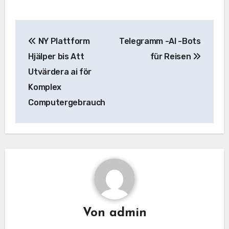
Beitrags-
NY Plattform
Telegramm -AI -Bots
Navigation
Hjälper bis Att
für Reisen
Utvärdera ai för
Komplex
Computergebrauch
Von
admin