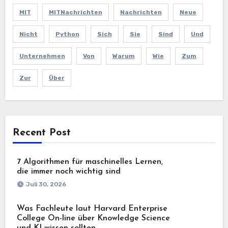
MIT
MITNachrichten
Nachrichten
Neue
Nicht
Python
Sich
Sie
Sind
Und
Unternehmen
Von
Warum
Wie
Zum
Zur
Über
Recent Post
7 Algorithmen für maschinelles Lernen,
die immer noch wichtig sind
Juli 30, 2026
Was Fachleute laut Harvard Enterprise
College On-line über Knowledge Science
und KI wissen sollten