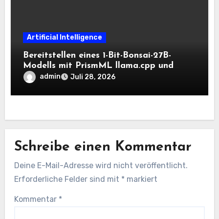
Artificial Intelligence
Bereitstellen eines 1-Bit-Bonsai-27B-
Modells mit PrismML llama.cpp und
OpenAI-kompatiblen lokalen Inferenz-
admin
Juli 28, 2026
Workflows
Schreibe einen Kommentar
Deine E-Mail-Adresse wird nicht veröffentlicht.
Erforderliche Felder sind mit
*
markiert
Kommentar
*