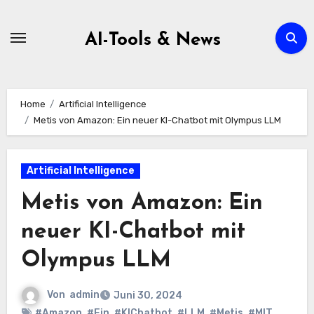
Zum
Inhalt
AI-Tools & News
springen
Home
Artificial Intelligence
Metis von Amazon: Ein neuer KI-Chatbot mit Olympus LLM
Artificial Intelligence
Metis von Amazon: Ein
neuer KI-Chatbot mit
Olympus LLM
Von
admin
Juni 30, 2024
#Amazon
,
#Ein
,
#KIChatbot
,
#LLM
,
#Metis
,
#MIT
,