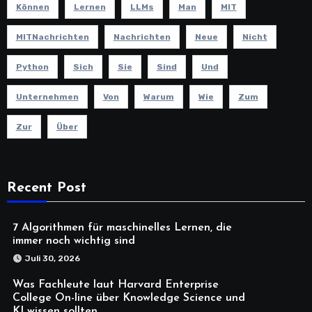
Können
Lernen
LLMs
Man
MIT
MITNachrichten
Nachrichten
Neue
Nicht
Python
Sich
Sie
Sind
Und
Unternehmen
Von
Warum
Wie
Zum
Zur
Über
Recent Post
7 Algorithmen für maschinelles Lernen, die
immer noch wichtig sind
Juli 30, 2026
Was Fachleute laut Harvard Enterprise
College On-line über Knowledge Science und
KI wissen sollten