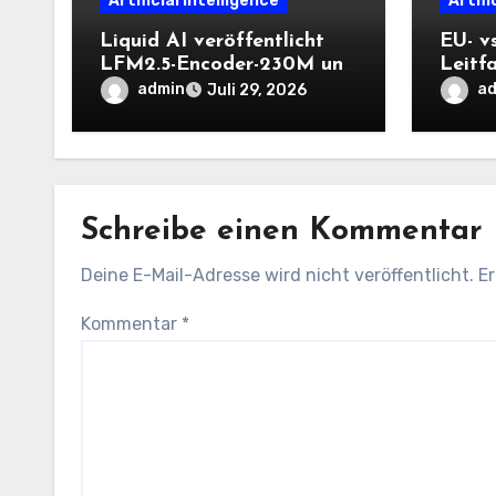
Artificial Intelligence
Artifi
Liquid AI veröffentlicht
EU- v
LFM2.5-Encoder-230M und
Leitf
LFM2.5-Encoder-350M:
engli
admin
a
Juli 29, 2026
Bidirektionale Encoder, die
bei 8K-Kontext auf der
CPU schnell bleiben
Schreibe einen Kommentar
Deine E-Mail-Adresse wird nicht veröffentlicht.
Er
Kommentar
*