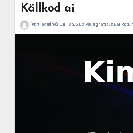
Källkod ai
Von
admin
Juli 26, 2025
#gratis
,
#Källkod
,