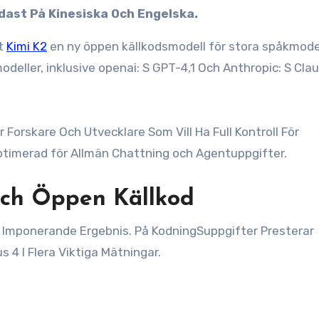
ndast På Kinesiska Och Engelska.
at
Kimi K2
en ny öppen källkodsmodell för stora spåkmode
deller, inklusive openai: S GPT-4,1 Och Anthropic: S Cla
r Forskare Och Utvecklare Som Vill Ha Full Kontroll För
timerad för Allmän Chattning och Agentuppgifter.
Och Öppen Källkod
N Imponerande Ergebnis. På KodningSuppgifter Presterar
 4 I Flera Viktiga Mätningar.