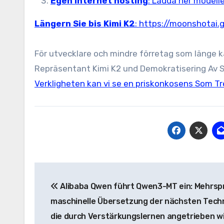
Egen Internet hosting
: Ladda ner modell
Längern Sie bis Kimi K2
:
https://moonshotai.g
För utvecklare och mindre förretag som länge
Repräsentant Kimi K2 und Demokratisering Av 
Verkligheten kan vi se en priskonkosens Som Tr
Beitrags-
Alibaba Qwen führt Qwen3-MT ein: Mehrsp
Navigation
maschinelle Übersetzung der nächsten Tech
die durch Verstärkungslernen angetrieben w