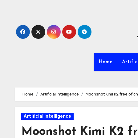
Zum
Inhalt
springen
Home
Artific
Home
Artificial Intelligence
Moonshot Kimi K2 free of c
Artificial Intelligence
Moonshot Kimi K2 fr