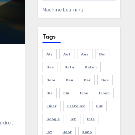
Machine Learning
Tags
Als
Auf
Aus
Bei
Das
Data
Daten
Dem
Den
Der
Des
Die
Ein
Eine
Einen
Einer
Erstellen
Für
Google
Ich
Ihre
yckket
Ist
Jahr
Kann