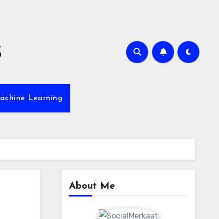
s
achine Learning
About Me