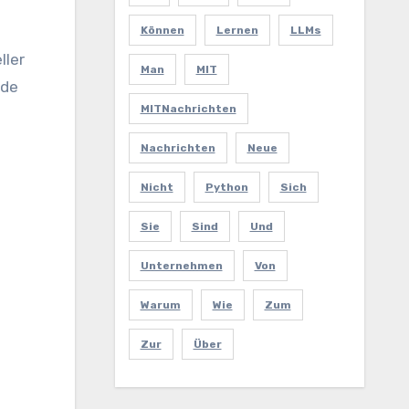
Können
Lernen
LLMs
ller
Man
MIT
ude
MITNachrichten
Nachrichten
Neue
Nicht
Python
Sich
Sie
Sind
Und
Unternehmen
Von
Warum
Wie
Zum
Zur
Über