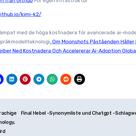
en från
Github
För egen Infrastruktur
ithub.io/kimi-k2/
 kämpat med de höga kostnadera för avancerade ai-mode
Språkmodellteknologi
. Om Moonshots Påståenden Håller 
eiber Ned Kostnadera Och Accelererar Ai-Adoption Global
rachige
Final Hebel -Synonymliste und Chatgpt -Schlagw
nology,
ird