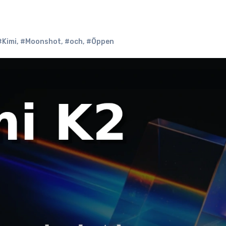
#Kimi
,
#Moonshot
,
#och
,
#Öppen