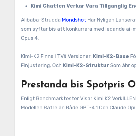
Kimi Chatten Verkar Vara Tillgänglig E
Alibaba-Strudda
Mondshot
Har Nyligen Lanser
som syftar bis att konkurrera med ledande ai-mo
Opus 4.
Kimi-K2 Finns I TVå Versioner:
Kimi-K2-Base
Fö
Finjustering, Och
Kimi-K2-Struktur
Som ähr op
Prestanda bis Spotpris 
Enligt Benchmarktester Visar Kimi K2 VerkILLE
Modellen Bätre än Både GPT-4.1 Och Claude Opus