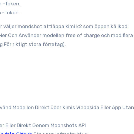
on -Token.
n -Token.
ar väljer mondshot attläppa kimi k2 som öppen källkod.
 Ner Och Använder modellen free of charge och modifiera
ör riktigt stora förretag).
nvänd Modellen Direkt über Kimis Webbsida Eller App Utan
er Eller Direkt Genom Moonshots API