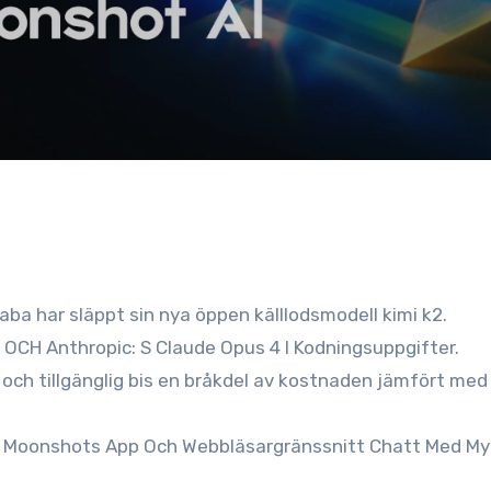
ba har släppt sin nya öppen källlodsmodell kimi k2.
 OCH Anthropic: S Claude Opus 4 I Kodningsuppgifter.
ch tillgänglig bis en bråkdel av kostnaden jämfört med
ber Moonshots App Och Webbläsargränssnitt Chatt Med M