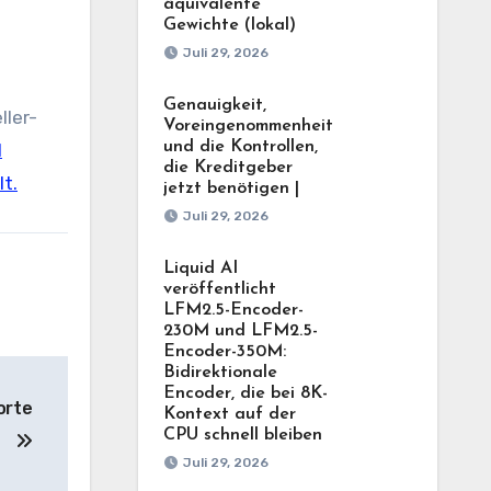
äquivalente
Gewichte (lokal)
Juli 29, 2026
Genauigkeit,
ller-
Voreingenommenheit
und die Kontrollen,
I
die Kreditgeber
t.
jetzt benötigen |
Juli 29, 2026
Liquid AI
veröffentlicht
LFM2.5-Encoder-
230M und LFM2.5-
Encoder-350M:
Bidirektionale
Encoder, die bei 8K-
orte
Kontext auf der
CPU schnell bleiben
Juli 29, 2026