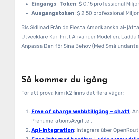
Eingangs -Token
: $ 0,15 professional Milj
Ausgangstoken
: $ 2,50 professional Miljo
Bis Skillnad Från de Flesta Amerikanska ai-jätt
Utvecklare Kan Fritt Använder Modellen. Ladda
Anpassa Den för Sina Behov (Med Små undantag F
Så kommer du igång
För att prova kimi k2 finns det flera vägar:
Free of charge webbtillgång – chatt
: A
PrenumerationsAvgifter.
Api-Integration
: Integrera über OpenRout