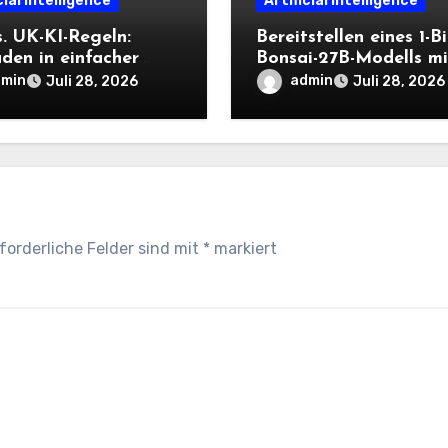
cial Intelligence
Artificial Intelligence
s. UK-KI-Regeln:
Bereitstellen eines 1-Bi
aden in einfacher
Bonsai-27B-Modells mi
scher Sprache
PrismML llama.cpp un
dmin
admin
Juli 28, 2026
Juli 28, 2026
OpenAI-kompatiblen
lokalen Inferenz-Work
forderliche Felder sind mit
*
markiert