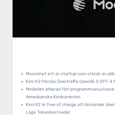
Moonshot ett ai-startup som störds av aliba
Kimi K2 Påstås Överträffa OpenAI: S GPT-4.1
Modellen ählerad förr programmvaruutveck o
Amerikanska Konkurrenter.
Kimi K2 är free of charge att Använder ü
Låga Tokenkostnader.