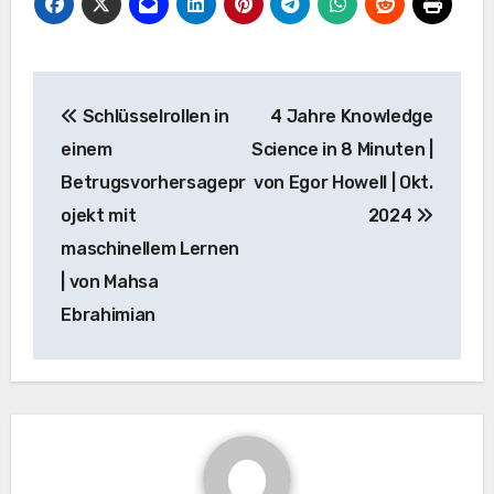
Beitrags-
Schlüsselrollen in
4 Jahre Knowledge
Navigation
einem
Science in 8 Minuten |
Betrugsvorhersagepr
von Egor Howell | Okt.
ojekt mit
2024
maschinellem Lernen
| von Mahsa
Ebrahimian