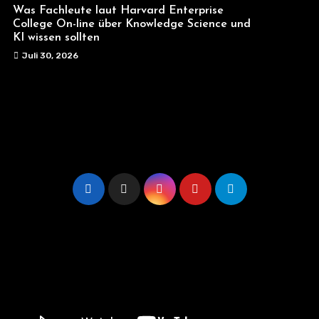
Was Fachleute laut Harvard Enterprise
College On-line über Knowledge Science und
KI wissen sollten
Juli 30, 2026
AI-Tools & News
Copyright © All rights reserved
|
Blogus
von
Themeansar
.
Home
Contact Us
Disclaimer
Privacy Policy