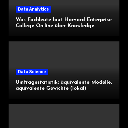
Data Analytics
Was Fachleute laut Harvard Enterprise
College On-line über Knowledge
Science und KI wissen sollten
Data Science
Umfragestatistik: äquivalente Modelle,
äquivalente Gewichte (lokal)