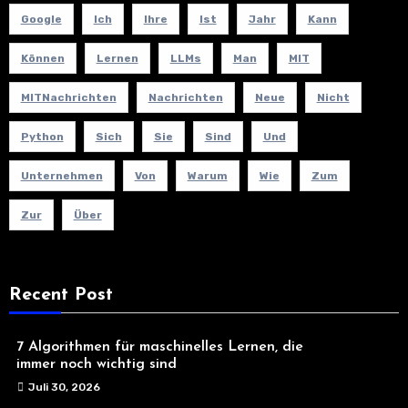
Google
Ich
Ihre
Ist
Jahr
Kann
Können
Lernen
LLMs
Man
MIT
MITNachrichten
Nachrichten
Neue
Nicht
Python
Sich
Sie
Sind
Und
Unternehmen
Von
Warum
Wie
Zum
Zur
Über
Recent Post
7 Algorithmen für maschinelles Lernen, die
immer noch wichtig sind
Juli 30, 2026