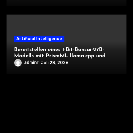
Artificial Intelligence
Bereitstellen eines 1-Bit-Bonsai-27B-
Modells mit PrismML llama.cpp und
OpenAI-kompatiblen lokalen Inferenz-
admin
Juli 28, 2026
Workflows
Schreibe einen Kommentar
Deine E-Mail-Adresse wird nicht veröffentlicht.
Erforderliche Felder sind mit
*
markiert