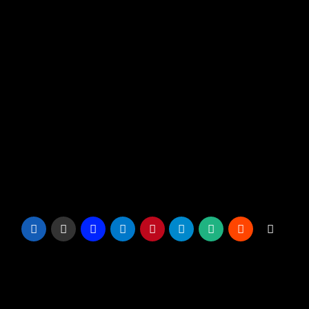
Und schließlich verfügt Runway Studios über die
Greenscreen-Funktion, die praktisch jeden
Movie zum Erstellen von Okulareffekten und
Hintergründen benötigt. Wenn Sie diese
Funktion verwenden, können Sie eine sehr
dynamische und interessante visuelle
Verbesserung gegenüber dem Titel erzielen.
Beitrags-
Shaip stellt
Das Ausführen