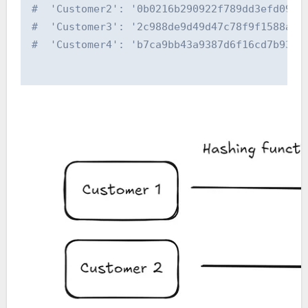
#  'Customer2': '0b0216b290922f789dd3efd0926
#  'Customer3': '2c988de9d49d47c78f9f1588a1f
#  'Customer4': 'b7ca9bb43a9387d6f16cd7b93a7