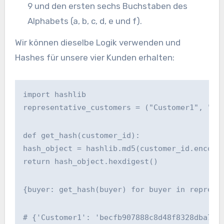
9 und den ersten sechs Buchstaben des
Alphabets (a, b, c, d, e und f).
Wir können dieselbe Logik verwenden und
Hashes für unsere vier Kunden erhalten:
import hashlib
representative_customers = ("Customer1", "Cu
def get_hash(customer_id):
hash_object = hashlib.md5(customer_id.encode
return hash_object.hexdigest()
{buyer: get_hash(buyer) for buyer in represe
# {'Customer1': 'becfb907888c8d48f8328dba7ed