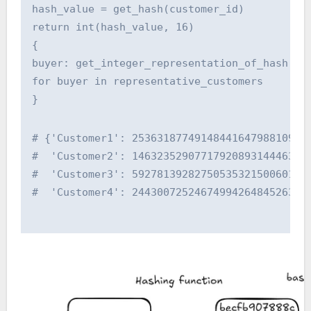
hash_value = get_hash(customer_id)
return int(hash_value, 16)
{
buyer: get_integer_representation_of_hash(bu
for buyer in representative_customers
}
# {'Customer1': 2536318774914844164798810958
#  'Customer2': 1463235290771792089314446378
#  'Customer3': 5927813928275053532150060186
#  'Customer4': 2443007252467499426484526312