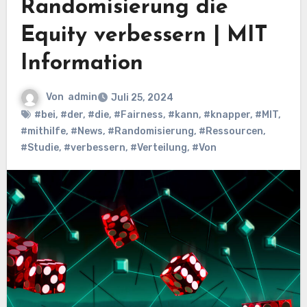
Randomisierung die
Equity verbessern | MIT
Information
Von
admin
Juli 25, 2024
#bei
,
#der
,
#die
,
#Fairness
,
#kann
,
#knapper
,
#MIT
,
#mithilfe
,
#News
,
#Randomisierung
,
#Ressourcen
,
#Studie
,
#verbessern
,
#Verteilung
,
#Von