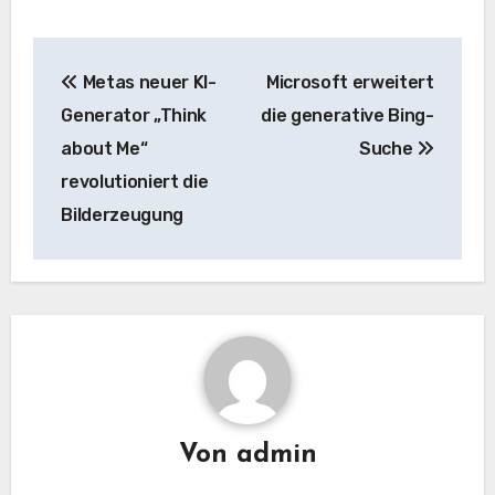
Beitrags-
Metas neuer KI-
Microsoft erweitert
Navigation
Generator „Think
die generative Bing-
about Me“
Suche
revolutioniert die
Bilderzeugung
Von
admin