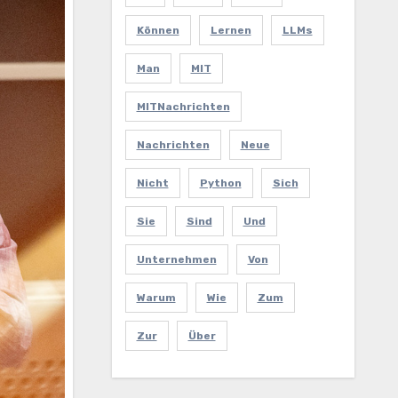
Können
Lernen
LLMs
Man
MIT
MITNachrichten
Nachrichten
Neue
Nicht
Python
Sich
Sie
Sind
Und
Unternehmen
Von
Warum
Wie
Zum
Zur
Über