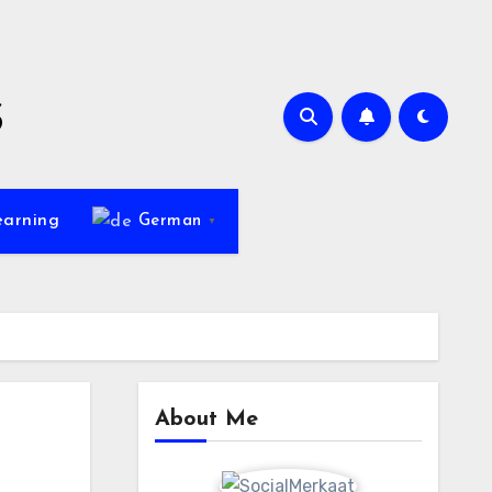
s
earning
German
▼
About Me