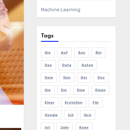
Machine Learning
Tags
Als
Auf
Aus
Bei
Das
Data
Daten
Dem
Den
Der
Des
Die
Ein
Eine
Einen
Einer
Erstellen
Für
Google
Ich
Ihre
Ist
Jahr
Kann