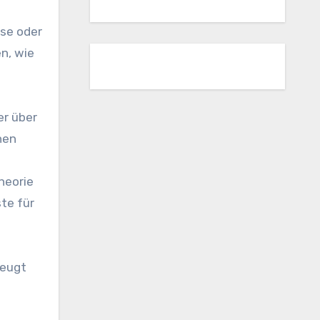
ise oder
n, wie
er über
nen
heorie
ste für
beugt