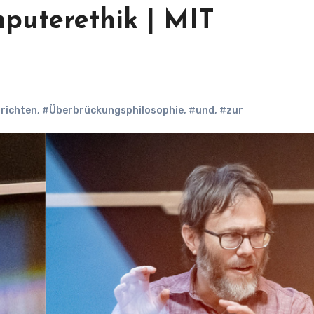
puterethik | MIT
richten
,
#Überbrückungsphilosophie
,
#und
,
#zur