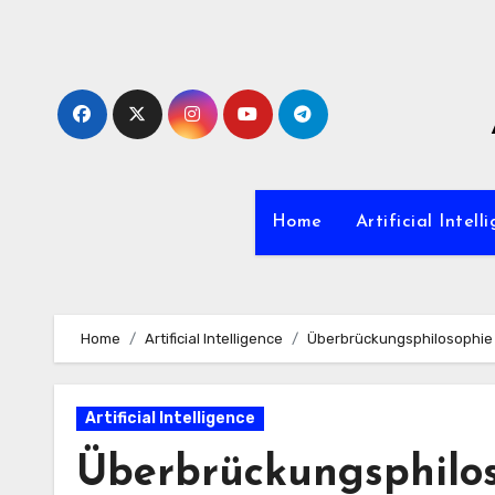
Zum
Inhalt
springen
Home
Artificial Intell
Home
Artificial Intelligence
Überbrückungsphilosophie u
Artificial Intelligence
Überbrückungsphilos