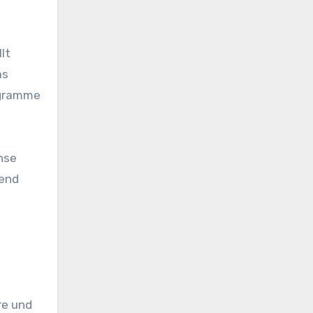
lt
as
ogramme
inse
rend
,
re und