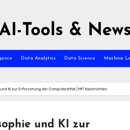
AI-Tools & New
igence
Data Analytics
Data Science
Machine L
nd KI zur Erforschung der Computerethik | MIT Nachrichten
ophie und KI zur