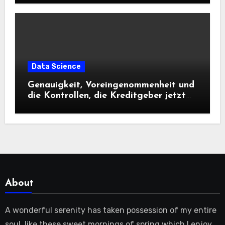
Data Science
Genauigkeit, Voreingenommenheit und
die Kontrollen, die Kreditgeber jetzt
benötigen |
About
A wonderful serenity has taken possession of my entire
soul, like these sweet mornings of spring which I enjoy