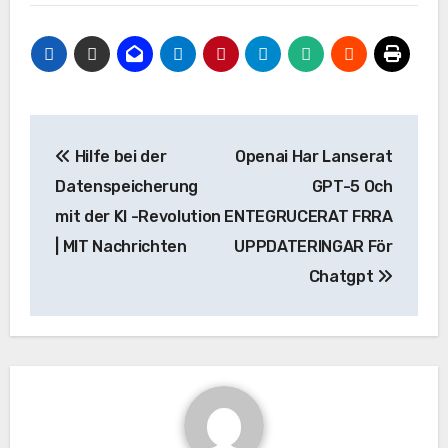
Beitrags-
Hilfe bei der
Openai Har Lanserat
Navigation
Datenspeicherung
GPT-5 Och
mit der KI -Revolution
ENTEGRUCERAT FRRA
| MIT Nachrichten
UPPDATERINGAR För
Chatgpt