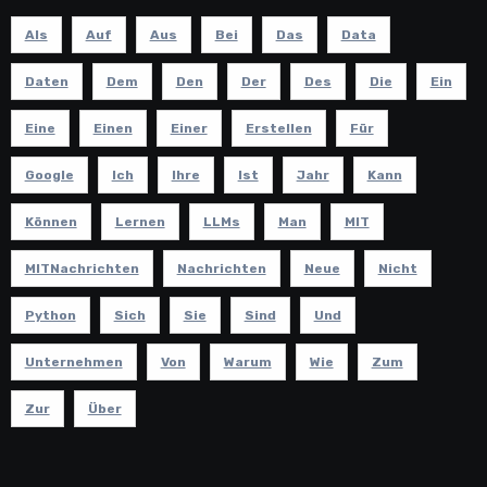
Als
Auf
Aus
Bei
Das
Data
Daten
Dem
Den
Der
Des
Die
Ein
Eine
Einen
Einer
Erstellen
Für
Google
Ich
Ihre
Ist
Jahr
Kann
Können
Lernen
LLMs
Man
MIT
MITNachrichten
Nachrichten
Neue
Nicht
Python
Sich
Sie
Sind
Und
Unternehmen
Von
Warum
Wie
Zum
Zur
Über