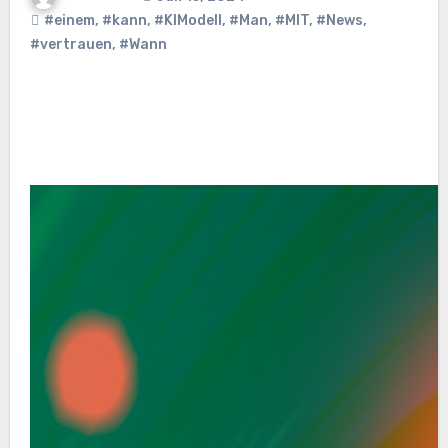
#einem
,
#kann
,
#KIModell
,
#Man
,
#MIT
,
#News
,
#vertrauen
,
#Wann