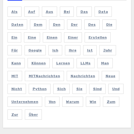
Als
Auf
Aus
Bei
Das
Data
Daten
Dem
Den
Der
Des
Die
Ein
Eine
Einen
Einer
Erstellen
Für
Google
Ich
Ihre
Ist
Jahr
Kann
Können
Lernen
LLMs
Man
MIT
MITNachrichten
Nachrichten
Neue
Nicht
Python
Sich
Sie
Sind
Und
Unternehmen
Von
Warum
Wie
Zum
Zur
Über