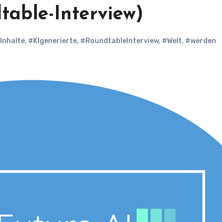
table-Interview)
Inhalte
,
#KIgenerierte
,
#RoundtableInterview
,
#Welt
,
#werden