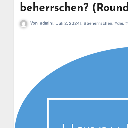
beherrschen? (Round
Von
admin
Juli 2, 2024
#beherrschen
,
#die
,
#