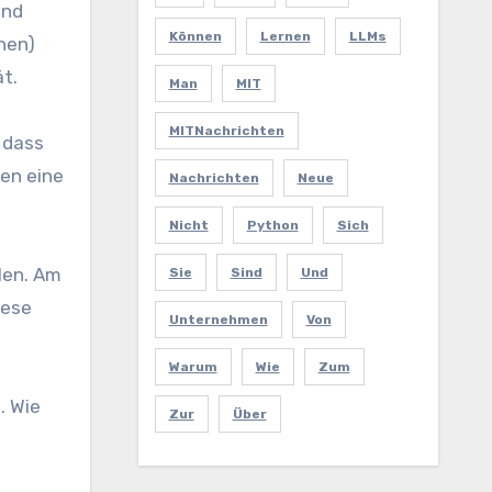
Können
Lernen
LLMs
hen)
ät.
Man
MIT
MITNachrichten
 dass
ten eine
Nachrichten
Neue
Nicht
Python
Sich
len. Am
Sie
Sind
Und
iese
Unternehmen
Von
Warum
Wie
Zum
. Wie
Zur
Über