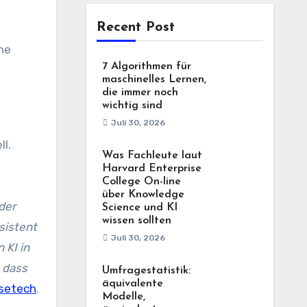
Recent Post
he
7 Algorithmen für
maschinelles Lernen,
die immer noch
wichtig sind
Juli 30, 2026
l.
Was Fachleute laut
Harvard Enterprise
College On-line
über Knowledge
der
Science und KI
wissen sollten
sistent
Juli 30, 2026
 KI in
 dass
Umfragestatistik:
äquivalente
setech
.
Modelle,