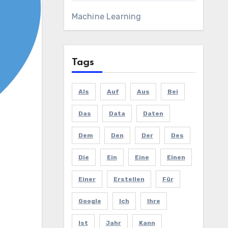
Machine Learning
Tags
Als
Auf
Aus
Bei
Das
Data
Daten
Dem
Den
Der
Des
Die
Ein
Eine
Einen
Einer
Erstellen
Für
Google
Ich
Ihre
Ist
Jahr
Kann