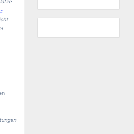
lätze
I-
icht
el
en
htungen