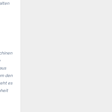
alten
schinen
e
naus
 um den
geht es
heit