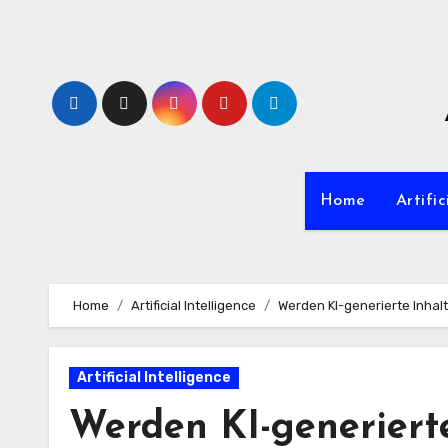
Zum
Inhalt
springen
Home
Artific
Home
Artificial Intelligence
Werden KI-generierte Inhal
Artificial Intelligence
Werden KI-generierte