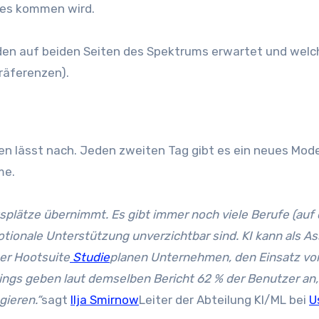
stes kommen wird.
eden auf beiden Seiten des Spektrums erwartet und welc
räferenzen).
n lässt nach. Jeden zweiten Tag gibt es ein neues Model
me.
tsplätze übernimmt. Es gibt immer noch viele Berufe (auf 
tionale Unterstützung unverzichtbar sind. KI kann als As
ner Hootsuite
Studie
planen Unternehmen, den Einsatz von
dings geben laut demselben Bericht 62 % der Benutzer an,
gieren.“
sagt
Ilja Smirnow
Leiter der Abteilung KI/ML bei
U