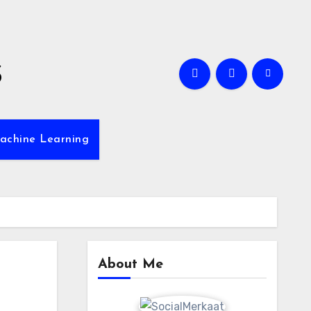
s
achine Learning
About Me