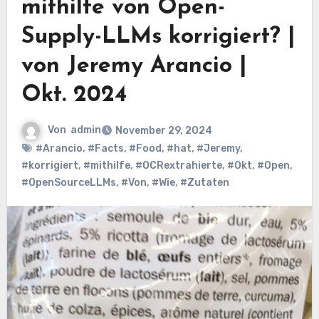
mithilfe von Open-
Supply-LLMs korrigiert? |
von Jeremy Arancio |
Okt. 2024
Von
admin
November 29, 2024
#Arancio
,
#Facts
,
#Food
,
#hat
,
#Jeremy
,
#korrigiert
,
#mithilfe
,
#OCRextrahierte
,
#Okt
,
#Open
,
#OpenSourceLLMs
,
#Von
,
#Wie
,
#Zutaten