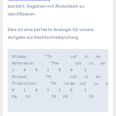
besteht, Regionen mit Ähnlichkeit zu
identifizieren.
Dies ist eine perfekte Analogie für unsere
Aufgabe zur Rechtschreibprüfung.
Unique:       "Th    -   cat   si   on   the
Reference:      "The   -   cat   is   on   t
1    0    0    1    0    0     1
Unique:       "Th    -   cat   si   on   the
Prediction:     "Th   large  cat   is   in  
0    1    0    1    1    0     1
FN    FP         TP   FP         TP