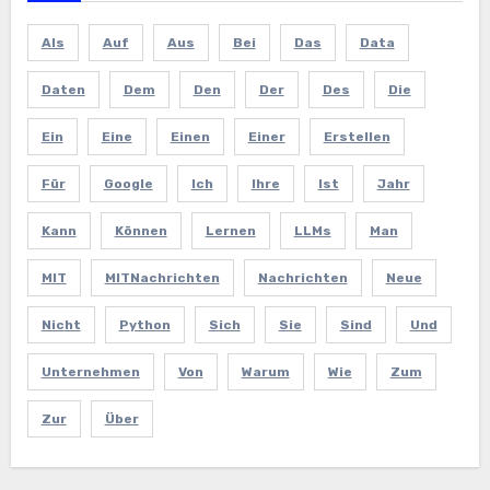
Als
Auf
Aus
Bei
Das
Data
Daten
Dem
Den
Der
Des
Die
Ein
Eine
Einen
Einer
Erstellen
Für
Google
Ich
Ihre
Ist
Jahr
Kann
Können
Lernen
LLMs
Man
MIT
MITNachrichten
Nachrichten
Neue
Nicht
Python
Sich
Sie
Sind
Und
Unternehmen
Von
Warum
Wie
Zum
Zur
Über