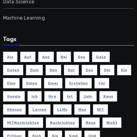
Data Science
Machine Learning
Tags
Als
Auf
Aus
Bei
Das
Data
Daten
Dem
Den
Der
Des
Die
Ein
Eine
Einen
Einer
Erstellen
Für
Google
Ich
Ihre
Ist
Jahr
Kann
Können
Lernen
LLMs
Man
MIT
MITNachrichten
Nachrichten
Neue
Nicht
Python
Sich
Sie
Sind
Und