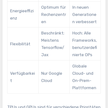
Optimum für
In neuen
Energieeffizi
Rechenzentr
Generatione
enz
en
n verbessert
Beschränkt;
Hoch; Alle
Meistens
Frameworks,
Flexibilität
Tensorflow/
benutzerdefi
Jax
nierte OPs
Globale
Verfügbarkei
Nur Google
Cloud- und
t
Cloud
On-Prem-
Plattformen
TPUs und GPUs sind für verschiedene Prioritäten