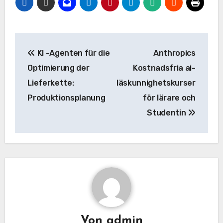
Beitrags-
KI -Agenten für die
Anthropics
Navigation
Optimierung der
Kostnadsfria ai-
Lieferkette:
läskunnighetskurser
Produktionsplanung
för lärare och
Studentin
Von
admin