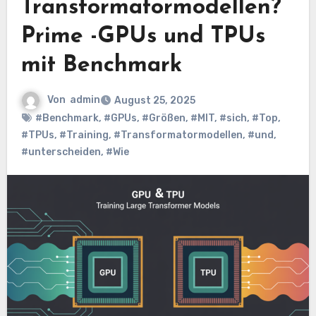
Transformatormodellen?
Prime -GPUs und TPUs
mit Benchmark
Von
admin
August 25, 2025
#Benchmark
,
#GPUs
,
#Größen
,
#MIT
,
#sich
,
#Top
,
#TPUs
,
#Training
,
#Transformatormodellen
,
#und
,
#unterscheiden
,
#Wie