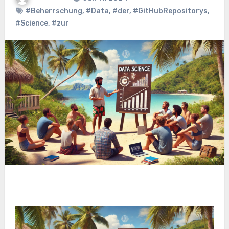
#Beherrschung
,
#Data
,
#der
,
#GitHubRepositorys
,
#Science
,
#zur