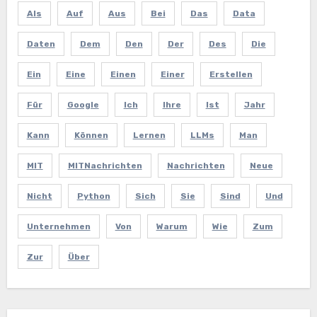
Als
Auf
Aus
Bei
Das
Data
Daten
Dem
Den
Der
Des
Die
Ein
Eine
Einen
Einer
Erstellen
Für
Google
Ich
Ihre
Ist
Jahr
Kann
Können
Lernen
LLMs
Man
MIT
MITNachrichten
Nachrichten
Neue
Nicht
Python
Sich
Sie
Sind
Und
Unternehmen
Von
Warum
Wie
Zum
Zur
Über