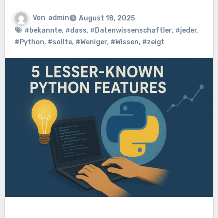
Von
admin
August 18, 2025
#bekannte
,
#dass
,
#Datenwissenschaftler
,
#jeder
,
#Python
,
#sollte
,
#Weniger
,
#Wissen
,
#zeigt