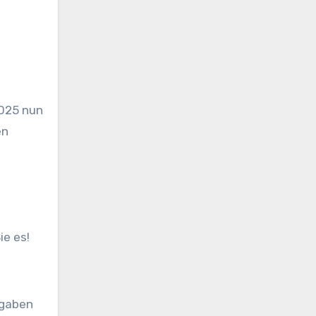
025 nun
en
ie es!
fgaben