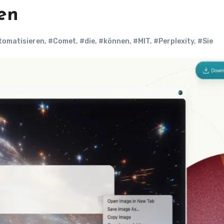
en
tomatisieren
,
#Comet
,
#die
,
#können
,
#MIT
,
#Perplexity
,
#Sie