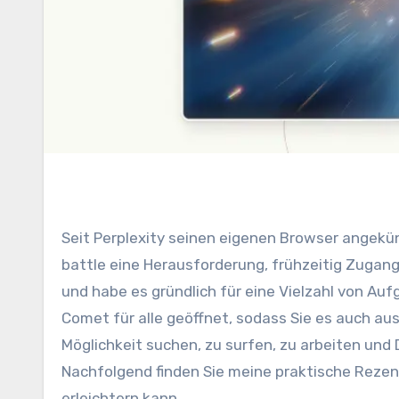
Seit Perplexity seinen eigenen Browser angekündigt hat, freue ich mich riesig darauf, ihn auszuprobieren. Es
battle eine Herausforderung, frühzeitig Zugan
und habe es gründlich für eine Vielzahl von Au
Comet für alle geöffnet, sodass Sie es auch au
Möglichkeit suchen, zu surfen, zu arbeiten und D
Nachfolgend finden Sie meine praktische Rezen
erleichtern kann.