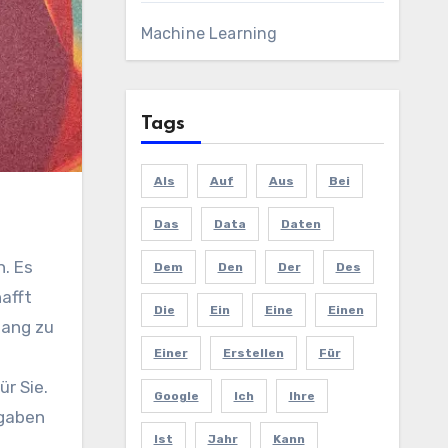
Machine Learning
Tags
Als
Auf
Aus
Bei
Das
Data
Daten
Dem
Den
Der
Des
afft
Die
Ein
Eine
Einen
gang zu
Einer
Erstellen
Für
ür Sie.
Google
Ich
Ihre
fgaben
Ist
Jahr
Kann