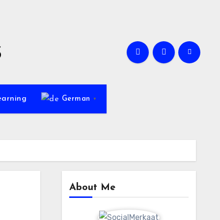
s
earning
German
▼
About Me