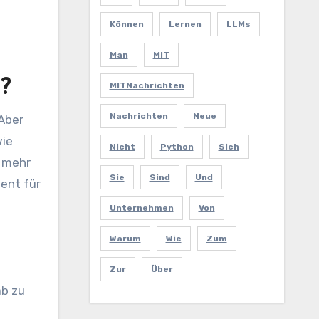
Können
Lernen
LLMs
Man
MIT
h?
MITNachrichten
Nachrichten
Neue
 Aber
wie
Nicht
Python
Sich
l mehr
Sie
Sind
Und
tent für
Unternehmen
Von
Warum
Wie
Zum
Zur
Über
ab zu