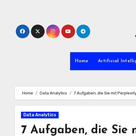
Zum
Inhalt
springen
Home
Artificial Intell
Home
Data Analytics
7 Aufgaben, die Sie mit Perplex
Data Analytics
7 Aufgaben, die Sie 