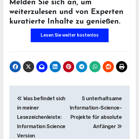
Melden Sie sich an, um
weiterzulesen und von Experten
kuratierte Inhalte zu genießen.
Lesen Sie weiter kostenlos
Beitrags-
Was befindet sich
5 unterhaltsame
Navigation
in meiner
Information-Science-
Lesezeichenleiste:
Projekte für absolute
Information Science
Anfänger
Version