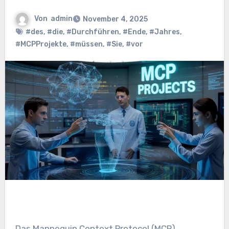
Von
admin
November 4, 2025
#des
,
#die
,
#Durchführen
,
#Ende
,
#Jahres
,
#MCPProjekte
,
#müssen
,
#Sie
,
#vor
Das Mannequin Context Protocol (MCP)