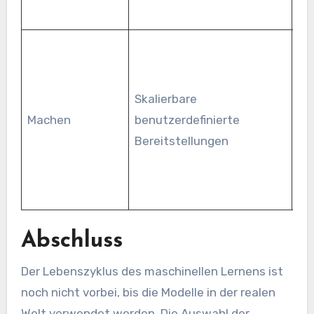
Skalierbare
Un
Machen
benutzerdefinierte
Hi
Bereitstellungen
mi
Abschluss
Der Lebenszyklus des maschinellen Lernens ist
noch nicht vorbei, bis die Modelle in der realen
Welt verwendet werden. Die Auswahl der