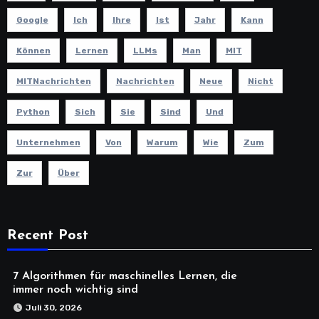
Google
Ich
Ihre
Ist
Jahr
Kann
Können
Lernen
LLMs
Man
MIT
MITNachrichten
Nachrichten
Neue
Nicht
Python
Sich
Sie
Sind
Und
Unternehmen
Von
Warum
Wie
Zum
Zur
Über
Recent Post
7 Algorithmen für maschinelles Lernen, die
immer noch wichtig sind
Juli 30, 2026