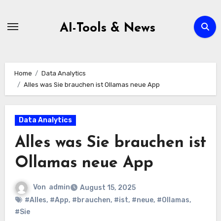
Zum
Inhalt
AI-Tools & News
springen
Home
Data Analytics
Alles was Sie brauchen ist Ollamas neue App
Data Analytics
Alles was Sie brauchen ist
Ollamas neue App
Von
admin
August 15, 2025
#Alles
,
#App
,
#brauchen
,
#ist
,
#neue
,
#Ollamas
,
#Sie