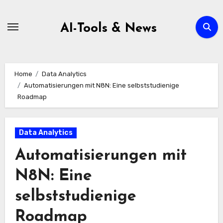
Zum
Inhalt
AI-Tools & News
springen
Home
Data Analytics
Automatisierungen mit N8N: Eine selbststudienige
Roadmap
Data Analytics
Automatisierungen mit
N8N: Eine
selbststudienige
Roadmap